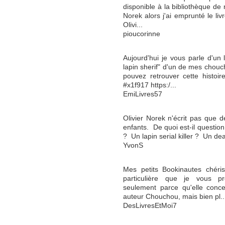
disponible à la bibliothèque de m
Norek alors j'ai emprunté le l
Olivi...
pioucorinne
Aujourd'hui je vous parle d'un 
lapin sherif" d'un de mes chouch
pouvez retrouver cette histo
#x1f917 https:/...
EmiLivres57
Olivier Norek n'écrit pas que de
enfants. De quoi est-il question i
? Un lapin serial killer ? Un de
YvonS
Mes petits Bookinautes chéri
particulière que je vous p
seulement parce qu'elle conce
auteur Chouchou, mais bien pl..
DesLivresEtMoi7