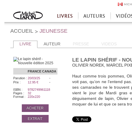
MICH
LIVRES
AUTEURS
VIDÉO
Accueil
ACCUEIL
JEUNESSE
>
LIVRE
AUTEUR
PRESSE
VIDEOS
LE LAPIN SHÉRIF - NO
OLIVIER NOREK, MARCEL PIX
FRANCE
CANADA
Haut comme trois pommes, Olivi
-
Parution :
20/03/25
voit pas, qu’on ne l’entend pas. 
-
Prix :
12.95 €
ses camarades ne le trouvent p
ISBN :
9782749961118
vient le jour de Mardi gras 
Pages :
32
Format :
220x220
déguisement de lapin, Olivier
moquer de lui et que ce sera tr
ACHETER
EXTRAIT