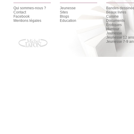
Qui sommes-nous ?
Jeunesse
Bandes dessiné
Contact
Sites
Beaux livres
Facebook
Blogs
Cuisine
Mentions légales
Education
Documents
Érotiques
Humour
Jeunesse
Jeunesse 12 ans 
Jeunesse 7-9 an