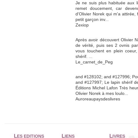
Je ne suis plus habituée aux l
remet doucement, car deven
d'Olivier Norek qui m'a attirée, 
petit garçon inv...
Zexiop
Après avoir découvert Olivier N
de vérité, puis ses 2 ovnis parl
vous touchent en plein coeur, 
shérif. ...
Le_carnet_de_Peg
and #128102; and #127996; Pou
and #127997; Le lapin shérif de
Éditions Michel Lafon Très heur
Olivier Norek à mes loulo...
Auroreaupaysdeslivres
L
L
L
ES EDITIONS
IENS
IVRES