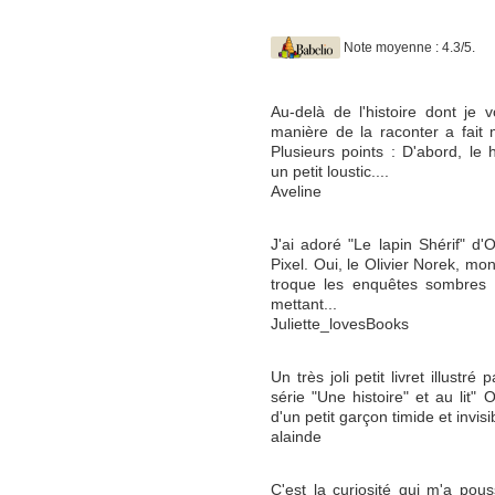
Note moyenne : 4.3/5.
Au-delà de l'histoire dont je 
manière de la raconter a fait
Plusieurs points : D'abord, l
un petit loustic....
Aveline
J'ai adoré "Le lapin Shérif" d'O
Pixel. Oui, le Olivier Norek, mon 
troque les enquêtes sombres 
mettant...
Juliette_lovesBooks
Un très joli petit livret illustr
série "Une histoire" et au lit" 
d'un petit garçon timide et invisi
alainde
C'est la curiosité qui m'a pous