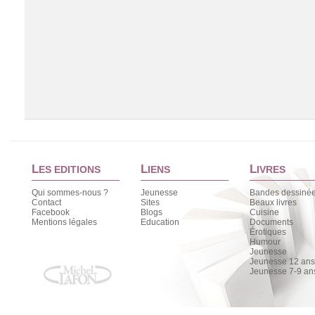
L
L
L
ES EDITIONS
IENS
IVRES
Qui sommes-nous ?
Jeunesse
Bandes dessiné
Contact
Sites
Beaux livres
Facebook
Blogs
Cuisine
Chargement de la liste
Mentions légales
Education
Documents
Érotiques
Humour
Jeunesse
Jeunesse 12 ans 
Jeunesse 7-9 an