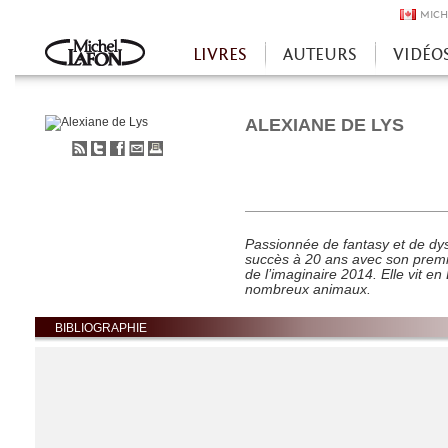
MICH
LIVRES
AUTEURS
VIDÉO
Accueil
ALEXIANE DE LYS
S'abonner
Partager
Partager
Envoyer
Imprimer
au
sur
sur
à
flux
Twitter
Facebook
un
RSS
ami
Passionnée de fantasy et de dys
succès à 20 ans avec son prem
de l’imaginaire 2014. Elle vit e
nombreux animaux.
BIBLIOGRAPHIE