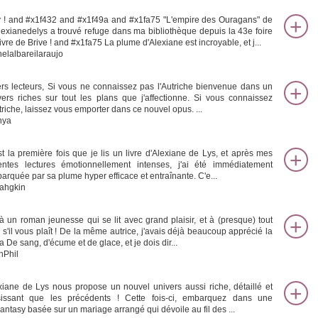
 ! and #x1f432 and #x1f49a and #x1fa75 "L'empire des Ouragans" de
exianedelys a trouvé refuge dans ma bibliothèque depuis la 43e foire
ivre de Brive ! and #x1fa75 La plume d'Alexiane est incroyable, et j...
helalbareilaraujo
rs lecteurs, Si vous ne connaissez pas l'Autriche bienvenue dans un
vers riches sur tout les plans que j'affectionne. Si vous connaissez
utriche, laissez vous emporter dans ce nouvel opus. ...
nya
st la première fois que je lis un livre d'Alexiane de Lys, et après mes
entes lectures émotionnellement intenses, j'ai été immédiatement
arquée par sa plume hyper efficace et entraînante. C'e...
rahgkin
là un roman jeunesse qui se lit avec grand plaisir, et à (presque) tout
 s'il vous plaît ! De la même autrice, j'avais déjà beaucoup apprécié la
 De sang, d'écume et de glace, et je dois dir...
hPhil
xiane de Lys nous propose un nouvel univers aussi riche, détaillé et
sissant que les précédents ! Cette fois-ci, embarquez dans une
antasy basée sur un mariage arrangé qui dévoile au fil des ...