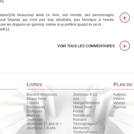
ny
squer]J'ai beaucoup aimé ce livre, son monde, ses personnages.
tout Shamar qui n'est pas trop idéalisée, pas héroïque à l'excès.
dore les dragons en général, même si je préfère quand ils ne m...
ieR11
VOIR TOUS LES COMMENTAIRES
L
P
IVRES
LAN DU 
Bandes dessinées
Jeunesse 9-12
Auteurs
Beaux livres
ans
Vidéos
Cuisine
Manga/Webtoon
Médias
Documents
Mieux Vivre
Agenda
Érotiques
Poche
Humour
Romances
Jeunesse
Romans
Jeunesse 12 ans et +
Témoignages /
Jeunesse 7-9 ans
Mémoires
Thrillers/Polars