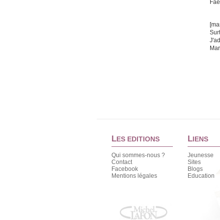
Fae
[ma
Sur
J'a
Mar
L
L
ES EDITIONS
IENS
Qui sommes-nous ?
Jeunesse
Contact
Sites
Facebook
Blogs
Mentions légales
Education