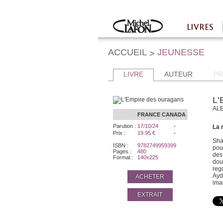
Twitter
Facebook
LIVRES
Accueil
ACCUEIL
JEUNESSE
>
LIVRE
AUTEUR
PR
L'
ALE
FRANCE
CANADA
-
Parution :
17/10/24
La 
-
Prix :
19.95 €
Sha
ISBN :
9782749959399
pou
Pages :
480
des
Format :
140x225
dou
reg
Ayd
ACHETER
ima
EXTRAIT