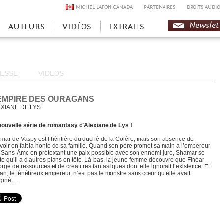
MICHEL LAFON CANADA
PARTENAIRES
DROITS AUDIO
Newslet
AUTEURS
VIDÉOS
EXTRAITS
ESSE
VIDEOS
EMPIRE DES OURAGANS
XIANE DE LYS
nouvelle série de romantasy d’Alexiane de Lys !
mar de Vaspy est l’héritière du duché de la Colère, mais son absence de
voir en fait la honte de sa famille. Quand son père promet sa main à l’empereur
 Sans-Âme en prétextant une paix possible avec son ennemi juré, Shamar se
te qu’il a d’autres plans en tête. Là-bas, la jeune femme découvre que Finéar
orge de ressources et de créatures fantastiques dont elle ignorait l’existence. Et
an, le ténébreux empereur, n’est pas le monstre sans cœur qu’elle avait
giné…