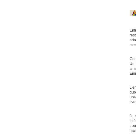
Enf
res
ado
mem
Com
Un 
aimé
Emi
L'e
duo
uni
liv
Je 
tit
trou
mar