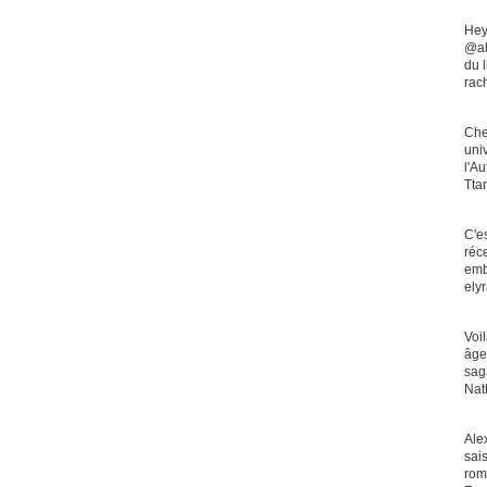
Hey
@al
du l
rac
Che
uni
l'A
Tta
C'e
réc
emb
ely
Voi
âge
saga
Nat
Ale
sai
rom