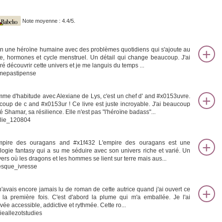
Note moyenne : 4.4/5.
in une héroïne humaine avec des problèmes quotidiens qui s'ajoute au
te, hormones et cycle menstruel. Un détail qui change beaucoup. J'ai
ré découvrir cette univers et je me languis du temps ...
epastipense
me d'habitude avec Alexiane de Lys, c'est un chef d' and #x0153uvre.
coup de c and #x0153ur ! Ce livre est juste incroyable. J'ai beaucoup
 Shamar, sa résilience. Elle n'est pas "l'héroïne badass"...
lie_120804
mpire des ouragans and #x1f432 L'empire des ouragans est une
logie fantasy qui a su me séduire avec son univers riche et varié. Un
vers où les dragons et les hommes se lient sur terre mais aus...
resque_ivresse
n'avais encore jamais lu de roman de cette autrice quand j'ai ouvert ce
ré la première fois. C'est d'abord la plume qui m'a emballée. Je l'ai
vée accessible, addictive et rythmée. Cette ro...
ieallezotstudies