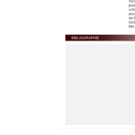
VÉR
pre
coll
Complètement cramé !
plu
LAËTITIA AYNIE
de 
AMAZON
Gri
FNAC
fill
ALAPAGE
Demain j'arrête ! - la BD
BIBLIOGRAPHIE
Demain j'arrête ! - la BD
LAËTITIA AYNIE
AMAZON
FNAC
ALAPAGE
Le Journal D’Aurélie Laflamme Tome 3 : 
Le Journal D’Aurélie Laflamme Tome 3 :
India Desjardins
AMAZON
FNAC
ALAPAGE
Le journal d'Aurélie Laflamme Tome 8 : Les