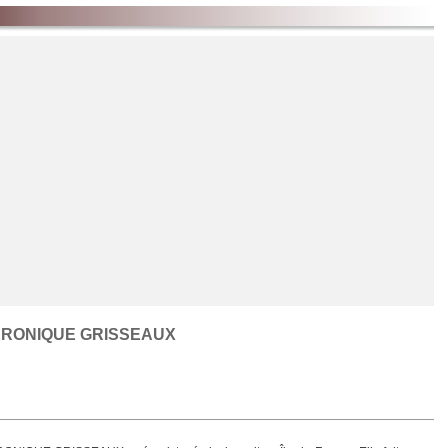
 pieds sur terre
es pieds sur terre
r de ses propres ailes - partie 1
RONIQUE GRISSEAUX
ler de ses propres ailes - partie 1