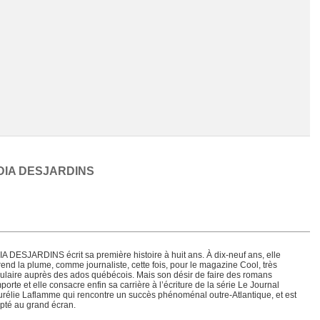
DIA DESJARDINS
Chargement de la liste
IA DESJARDINS écrit sa première histoire à huit ans. À dix-neuf ans, elle
rend la plume, comme journaliste, cette fois, pour le magazine Cool, très
ulaire auprès des ados québécois. Mais son désir de faire des romans
porte et elle consacre enfin sa carrière à l’écriture de la série Le Journal
urélie Laflamme qui rencontre un succès phénoménal outre-Atlantique, et est
pté au grand écran.