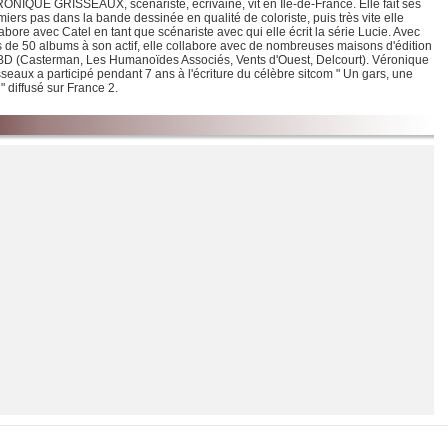
Chargement de la liste
ONIQUE GRISSEAUX, scénariste, écrivaine, vit en Île-de-France. Elle fait ses
miers pas dans la bande dessinée en qualité de coloriste, puis très vite elle
abore avec Catel en tant que scénariste avec qui elle écrit la série Lucie. Avec
s de 50 albums à son actif, elle collabore avec de nombreuses maisons d'édition
BD (Casterman, Les Humanoïdes Associés, Vents d'Ouest, Delcourt). Véronique
sseaux a participé pendant 7 ans à l'écriture du célèbre sitcom " Un gars, une
e " diffusé sur France 2.
Un été chez ma grand-mère
 Un été chez ma grand-mère
 pieds sur terre