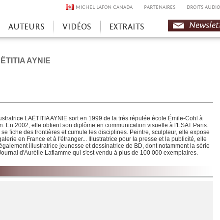
MICHEL LAFON CANADA
PARTENAIRES
DROITS AUDIO
Newslet
AUTEURS
VIDÉOS
EXTRAITS
ËTITIA AYNIE
llustratrice LAËTITIA AYNIE sort en 1999 de la très réputée école Émile-Cohl à
n. En 2002, elle obtient son diplôme en communication visuelle à l'ESAT Paris.
 se fiche des frontières et cumule les disciplines. Peintre, sculpteur, elle expose
alerie en France et à l'étranger... Illustratrice pour la presse et la publicité, elle
 également illustratrice jeunesse et dessinatrice de BD, dont notamment la série
Journal d'Aurélie Laflamme qui s'est vendu à plus de 100 000 exemplaires.