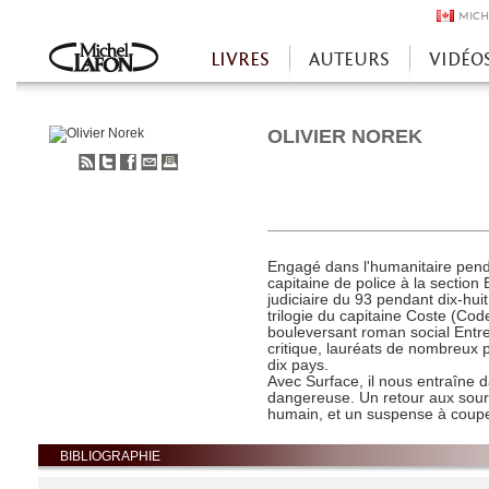
MICH
LIVRES
AUTEURS
VIDÉO
Accueil
OLIVIER NOREK
S'abonner
Partager
Partager
Envoyer
Imprimer
au
sur
sur
à
flux
Twitter
Facebook
un
RSS
ami
Engagé dans l'humanitaire pend
capitaine de police à la section
judiciaire du 93 pendant dix-hu
trilogie du capitaine Coste (Code
bouleversant roman social Entr
critique, lauréats de nombreux pr
dix pays.
Avec Surface, il nous entraîne
dangereuse. Un retour aux sourc
humain, et un suspense à couper
BIBLIOGRAPHIE