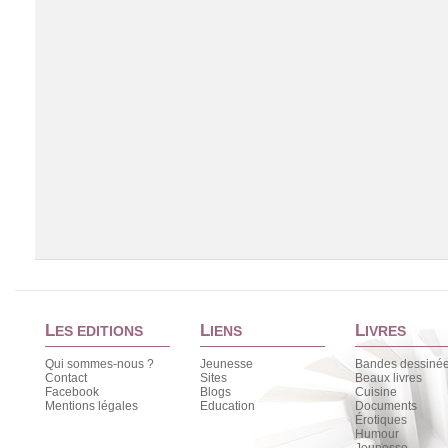
L
L
L
ES EDITIONS
IENS
IVRES
Qui sommes-nous ?
Jeunesse
Bandes dessiné
Contact
Sites
Beaux livres
Facebook
Blogs
Cuisine
Chargement de la liste
Mentions légales
Education
Documents
Érotiques
Humour