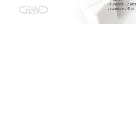
Jeunesse
Jeunesse 12 ans 
Jeunesse 7-9 an
Surface - nouvelle édition tie-in
Surface - nouvelle édition tie-in
Olivier Norek
AMAZON
FNAC
ALAPAGE