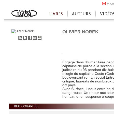
MICH
LIVRES
AUTEURS
VIDÉO
Accueil
OLIVIER NOREK
S'abonner
Partager
Partager
Envoyer
Imprimer
au
sur
sur
à
flux
Twitter
Facebook
un
RSS
ami
Engagé dans l'humanitaire pend
capitaine de police à la section
judiciaire du 93 pendant dix-hu
trilogie du capitaine Coste (Code
bouleversant roman social Entr
critique, lauréats de nombreux pr
dix pays.
Avec Surface, il nous entraîne
dangereuse. Un retour aux sourc
humain, et un suspense à couper
BIBLIOGRAPHIE