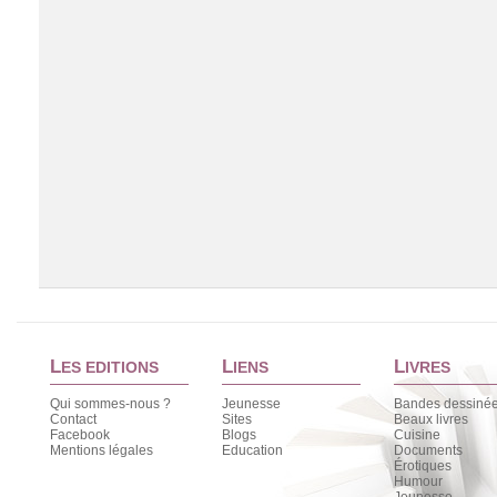
L
L
L
ES EDITIONS
IENS
IVRES
Qui sommes-nous ?
Jeunesse
Bandes dessiné
Contact
Sites
Beaux livres
Facebook
Blogs
Cuisine
Chargement de la liste
Mentions légales
Education
Documents
Érotiques
Humour