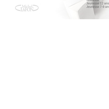
Jeunesse
Jeunesse 12 ans 
Jeunesse 7-9 an
Surface - nouvelle édition tie-in
Surface - nouvelle édition tie-in
Olivier Norek
AMAZON
FNAC
ALAPAGE