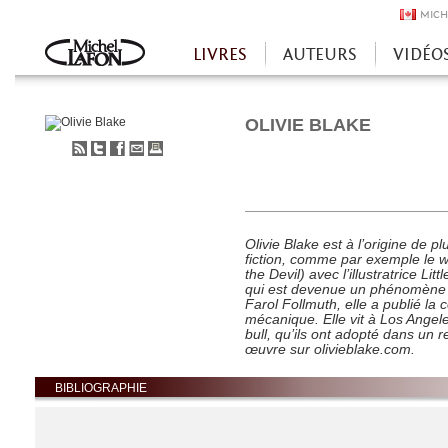
MICH
LIVRES
AUTEURS
VIDÉO
Accueil
OLIVIE BLAKE
S'abonner
Partager
Partager
Envoyer
Imprimer
au
sur
sur
à
flux
Twitter
Facebook
un
RSS
ami
Olivie Blake est à l’origine de p
fiction, comme par exemple le w
the Devil) avec l’illustratrice Li
qui est devenue un phénomène 
Farol Follmuth, elle a publié
la 
mécanique. Elle vit à Los Angel
bull, qu’ils ont adopté dans un 
œuvre sur olivieblake.com.
BIBLIOGRAPHIE