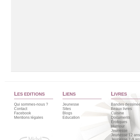
L
L
L
ES EDITIONS
IENS
IVRES
Qui sommes-nous ?
Jeunesse
Bandes dessiné
Contact
Sites
Beaux livres
Facebook
Blogs
Cuisine
Chargement de la liste
Mentions légales
Education
Documents
Érotiques
Humour
Jeunesse
Jeunesse 12 ans 
Jeunesse 7-9 an