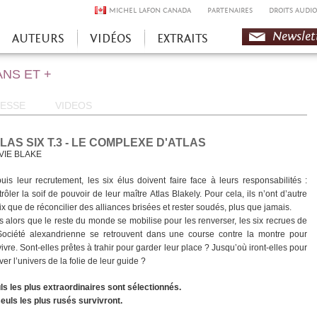
MICHEL LAFON CANADA
PARTENAIRES
DROITS AUDIO
Newslet
AUTEURS
VIDÉOS
EXTRAITS
ANS ET +
ESSE
VIDEOS
LAS SIX T.3 - LE COMPLEXE D'ATLAS
VIE BLAKE
uis leur recrutement, les six élus doivent faire face à leurs responsabilités :
rôler la soif de pouvoir de leur maître Atlas Blakely. Pour cela, ils n’ont d’autre
ix que de réconcilier des alliances brisées et rester soudés, plus que jamais.
s alors que le reste du monde se mobilise pour les renverser, les six recrues de
Société alexandrienne se retrouvent dans une course contre la montre pour
ivre. Sont-elles prêtes à trahir pour garder leur place ? Jusqu’où iront-elles pour
er l’univers de la folie de leur guide ?
ls les plus extraordinaires sont sélectionnés.
seuls les plus rusés survivront.