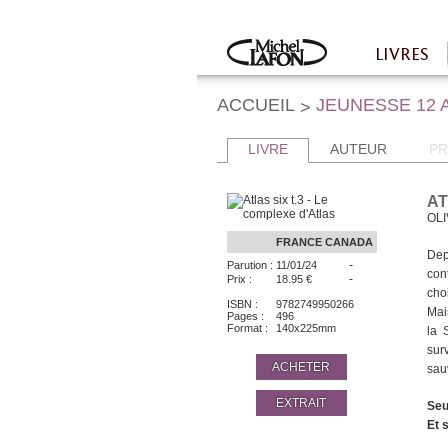
Twitter
Facebook
LIVRES
Accueil
ACCUEIL
JEUNESSE 12 
>
LIVRE
AUTEUR
PR
AT
OLI
FRANCE
CANADA
Dep
-
Parution :
11/01/24
cont
-
Prix :
18.95 €
cho
ISBN :
9782749950266
Mai
Pages :
496
Format :
140x225mm
la 
surv
ACHETER
sauv
EXTRAIT
Seu
Et 