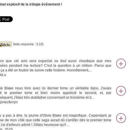
final explosif de la trilogie événement !
Note moyenne : 3.1/5.
-ce que cet avis sera organisé ou tout aussi chaotique que mes
sées pendant ma lecture? C'est la question à un million. Parce que
 ça a été un foutoir de suivre cette histoire. Honnêtement,...
kLu
vie Blake nous livre avec ce dernier tome un véritable bijou. J'avais
é le premier tome et bien moins apprécié le second, et, par
équent, j'étais très dubitative concernant ce troisième et d...
joriecferryn
n'y a pas à dire, la plume d'Olivie Blake est magnifique. Cependant, je
se de mon côté que cette saga aurait dû s'arrêter dès le premier tome
j'ai d'ailleurs adoré ! J'étais heureuse qu'il ...
is_3525