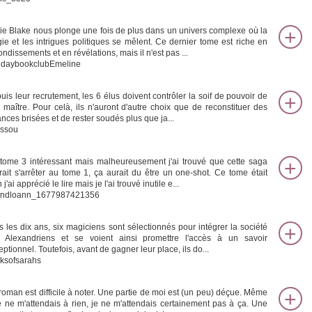
vie Blake nous plonge une fois de plus dans un univers complexe où la
ie et les intrigues politiques se mêlent. Ce dernier tome est riche en
ndissements et en révélations, mais il n'est pas ...
daybookclubEmeline
uis leur recrutement, les 6 élus doivent contrôler la soif de pouvoir de
r maître. Pour celà, ils n'auront d'autre choix que de reconstituer des
ances brisées et de rester soudés plus que ja...
ssou
tome 3 intéressant mais malheureusement j'ai trouvé que cette saga
rait s'arrêter au tome 1, ça aurait du être un one-shot. Ce tome était
 j'ai apprécié le lire mais je l'ai trouvé inutile e...
andloann_1677987421356
s les dix ans, six magiciens sont sélectionnés pour intégrer la société
 Alexandriens et se voient ainsi promettre l'accès à un savoir
ptionnel. Toutefois, avant de gagner leur place, ils do...
ksofsarahs
roman est difficile à noter. Une partie de moi est (un peu) déçue. Même
je ne m'attendais à rien, je ne m'attendais certainement pas à ça. Une