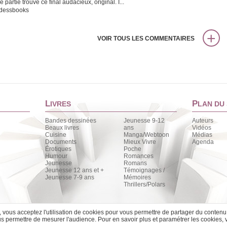
e partie trouve ce final audacieux, original. I...
dessbooks
VOIR TOUS LES COMMENTAIRES
L
P
IVRES
LAN DU 
Bandes dessinées
Jeunesse 9-12
Auteurs
Beaux livres
ans
Vidéos
Cuisine
Manga/Webtoon
Médias
Documents
Mieux Vivre
Agenda
Érotiques
Poche
Humour
Romances
Jeunesse
Romans
Jeunesse 12 ans et +
Témoignages /
Jeunesse 7-9 ans
Mémoires
Thrillers/Polars
e, vous acceptez l'utilisation de cookies pour vous permettre de partager du contenu
 permettre de mesurer l'audience. Pour en savoir plus et paramétrer les cookies, 