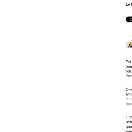
Le 
Est
pen
oui,
Boo
Oli
aim
cons
mar
Il 
pen
que 
ana