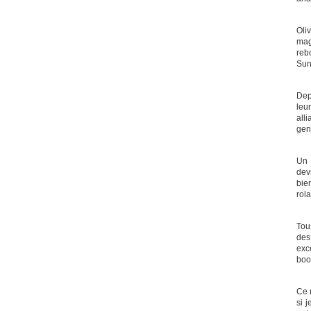
Oli
mag
rebo
Sun
Dep
leu
alli
gen
Un 
dev
bien
rol
Tou
des
exce
boo
Ce 
si 