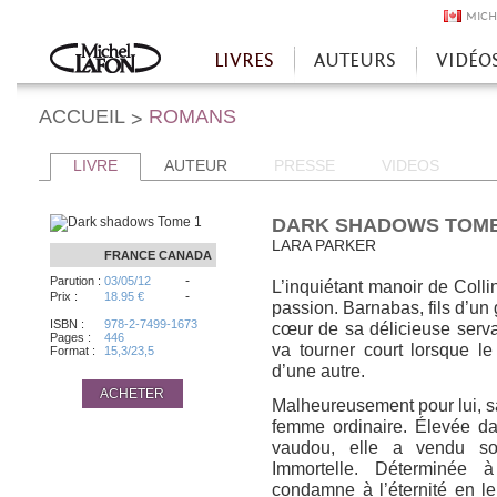
MICH
LIVRES
AUTEURS
VIDÉO
Accueil
ACCUEIL
ROMANS
>
LIVRE
AUTEUR
PRESSE
VIDEOS
DARK SHADOWS TOME
LARA PARKER
FRANCE
CANADA
-
Parution :
03/05/12
L’inquiétant manoir de Colli
-
Prix :
18.95 €
passion. Barnabas, fils d’un 
ISBN :
978-2-7499-1673
cœur de sa délicieuse serv
Pages :
446
va tourner court lorsque le
Format :
15,3/23,5
d’une autre.
ACHETER
Malheureusement pour lui, 
femme ordinaire. Élevée da
vaudou, elle a vendu s
Immortelle. Déterminée 
condamne à l’éternité en l