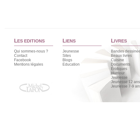
L
L
L
ES EDITIONS
IENS
IVRES
Qui sommes-nous ?
Jeunesse
Bandes dessiné
Contact
Sites
Beaux livres
Facebook
Blogs
Cuisine
Mentions légales
Education
Documents
Érotiques
Humour
Jeunesse
Jeunesse 12 ans 
Jeunesse 7-9 an