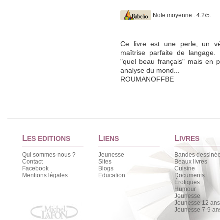
Note moyenne : 4.2/5.
Ce livre est une perle, un vé
maîtrise parfaite de langage.
"quel beau français" mais en pl
analyse du mond...
ROUMANOFFBE
L
L
L
ES EDITIONS
IENS
IVRES
Qui sommes-nous ?
Jeunesse
Bandes dessiné
Contact
Sites
Beaux livres
Facebook
Blogs
Cuisine
Mentions légales
Education
Documents
Érotiques
Humour
Jeunesse
Jeunesse 12 ans 
Jeunesse 7-9 an