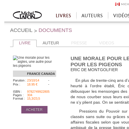
MICH
LIVRES
AUTEURS
VIDÉO
Accueil
ACCUEIL
DOCUMENTS
>
LIVRE
AUTEUR
PRESSE
VIDEOS
UNE MORALE POUR LE
POUR LES PIGEONS
ERIC DE MONTGOLFIER
FRANCE
CANADA
-
En plus de trente-cinq ans d’une
Parution :
23/10/14
-
Prix :
18.95 €
heurté à l’ordre établi, Éric
débusquer les mensonges des p
ISBN :
9782749922805
Pages :
304
de nous courber sous leurs ex
Format :
15,3/23,5
ne s’y plient pas. On se sentira
ACHETER
Pressions du Pouvoir sur le
classés sans suite ou grâces s
affaires fiscales selon que vou
ambiguë de la presse ligotée 