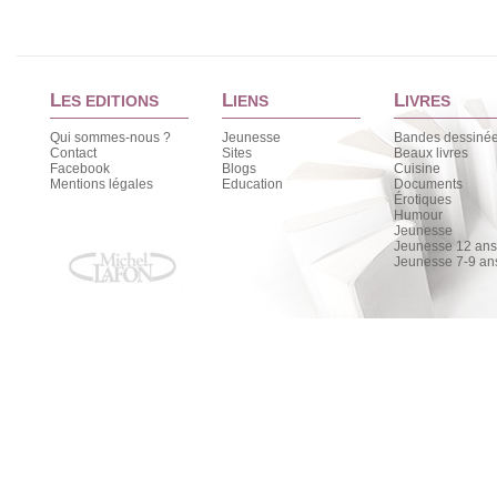
L
L
L
ES EDITIONS
IENS
IVRES
Qui sommes-nous ?
Jeunesse
Bandes dessiné
Contact
Sites
Beaux livres
Facebook
Blogs
Cuisine
Mentions légales
Education
Documents
Érotiques
Humour
Jeunesse
Jeunesse 12 ans 
Jeunesse 7-9 an