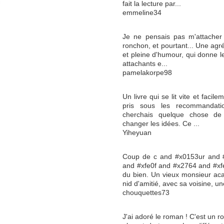
fait la lecture par...
emmeline34
Je ne pensais pas m'attacher
ronchon, et pourtant... Une agré
et pleine d'humour, qui donne l
attachants e...
pamelakorpe98
Un livre qui se lit vite et facile
pris sous les recommandatio
cherchais quelque chose de
changer les idées. Ce ...
Yiheyuan
Coup de c and #x0153ur and 
and #xfe0f and #x2764 and #xfe0
du bien. Un vieux monsieur acari
nid d'amitié, avec sa voisine, une
chouquettes73
J'ai adoré le roman ! C'est un r