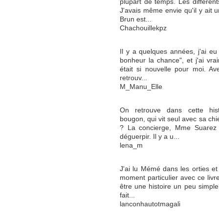
plupart de temps. Les différen
J'avais même envie qu'il y ait 
Brun est...
Chachouillekpz
Il y a quelques années, j'ai eu 
bonheur la chance", et j'ai vra
était si nouvelle pour moi. Av
retrouv...
M_Manu_Elle
On retrouve dans cette histo
bougon, qui vit seul avec sa ch
? La concierge, Mme Suarez qu
déguerpir. Il y a u...
lena_m
J'ai lu Mémé dans les orties et
moment particulier avec ce livre.
être une histoire un peu simple,
fait...
lanconhautotmagali