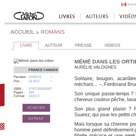
MICH
LIVRES
AUTEURS
VIDÉO
Accueil
ACCUEIL
ROMANS
>
LIVRE
AUTEUR
PRESSE
VIDEOS
MÉMÉ DANS LES ORTI
AURÉLIE VALOGNES
FRANCE
CANADA
-
Parution :
15/05/15
Solitaire, bougon, acariâtre
-
Prix :
16.95 €
méchant… –, Ferdinand Brun,
ISBN :
9782749926087
Pages :
288
Son unique passe-temps ? 
Format :
14/22,5
cheveux couleur pêche, lava
ACHETER
Son plus grand plaisir ?
Suarez, qui joue les petits c
EXTRAIT
Mais lorsque sa chienne pre
homme perd définitivement g
fillette précoce et une geek