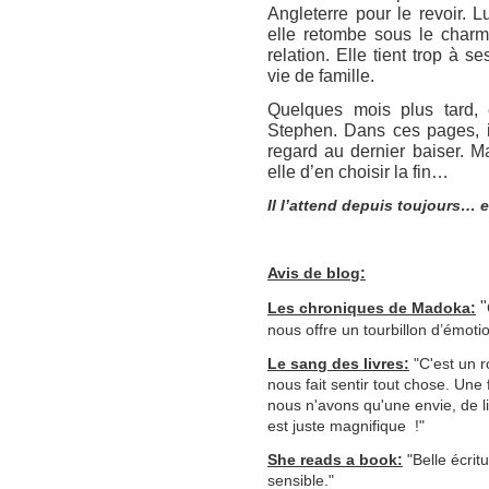
Angleterre pour le revoir. 
elle retombe sous le charme
relation. Elle tient trop à 
vie de famille.
Quelques mois plus tard, e
Stephen. Dans ces pages, il
regard au dernier baiser. Ma
elle d’en choisir la fin…
Il l’attend depuis toujours… e
Avis de blog:
"
Les chroniques de Madoka:
nous offre un tourbillon d’émotio
Le sang des livres:
"
C'est un 
nous fait sentir tout chose. Une
nous n'avons qu'une envie, de li
est juste magnifique !"
She reads a book:
"
Belle écrit
sensible."