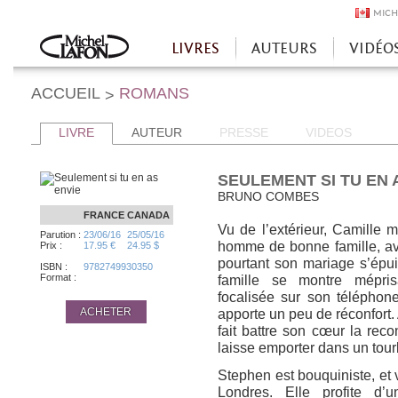
MICH
LIVRES
AUTEURS
VIDÉO
Accueil
ACCUEIL
ROMANS
>
LIVRE
AUTEUR
PRESSE
VIDEOS
SEULEMENT SI TU EN 
BRUNO COMBES
FRANCE
CANADA
Vu de l’extérieur, Camille 
Parution :
23/06/16
25/05/16
homme de bonne famille, a
Prix :
17.95 €
24.95 $
pourtant son mariage s’épui
ISBN :
9782749930350
Format :
famille se montre mépris
focalisée sur son téléphone 
ACHETER
apporte un peu de réconfort.
fait battre son cœur la reco
laisse emporter dans un tour
Stephen est bouquiniste, et v
Londres. Elle profite d’