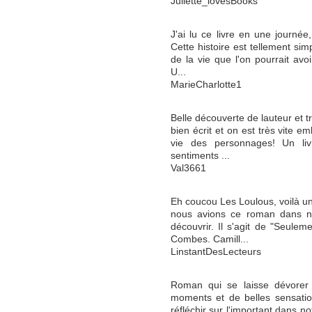
Juliette_lovesBooks
J'ai lu ce livre en une journée, 
Cette histoire est tellement sim
de la vie que l'on pourrait avo
U...
MarieCharlotte1
Belle découverte de lauteur et tr
bien écrit et on est très vite e
vie des personnages! Un liv
sentiments ...
Val3661
Eh coucou Les Loulous, voilà u
nous avions ce roman dans no
découvrir. Il s'agit de "Seulem
Combes. Camill...
LinstantDesLecteurs
Roman qui se laisse dévorer 
moments et de belles sensati
réfléchir sur l'important dans no