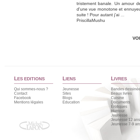
tristement banale. Un amour de
d'une vue monotone et ennuyeus
suite ! Pour autant j'ai ...
PriscillaMushu
VO
L
L
L
ES EDITIONS
IENS
IVRES
Qui sommes-nous ?
Jeunesse
Bandes dessiné
Contact
Sites
Beaux livres
Facebook
Blogs
Cuisine
Mentions légales
Education
Documents
Érotiques
Humour
Jeunesse
Jeunesse 12 ans 
Jeunesse 7-9 an