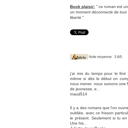
Book plaisir:
" ce roman est un
un moment déconnecté de tout 
liberté."
Note moyenne : 3.8/5.
j'ai mis du temps pour le finir 
même si dès le début on compr
nous mener. nous suivons une 
de jeunesse, e...
maud514
Il y a des romans que l'on ouvr
oubliée, avec ce frisson particu
le présent. Seulement si tu en 
Une his...