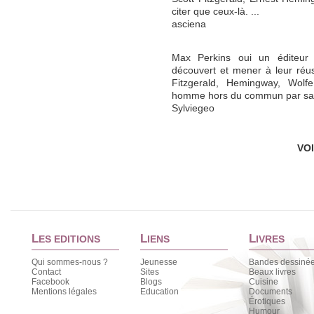
citer que ceux-là. ...
asciena
Max Perkins oui un éditeu
découvert et mener à leur réus
Fitzgerald, Hemingway, Wolf
homme hors du commun par sa 
Sylviegeo
VO
L
L
L
ES EDITIONS
IENS
IVRES
Qui sommes-nous ?
Jeunesse
Bandes dessiné
Contact
Sites
Beaux livres
Facebook
Blogs
Cuisine
Mentions légales
Education
Documents
Érotiques
Humour