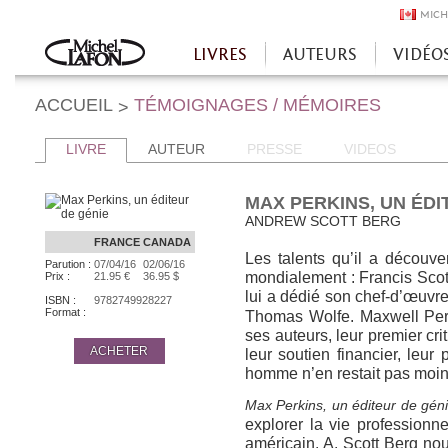
MICH
LIVRES
AUTEURS
VIDÉO
Accueil
ACCUEIL
TÉMOIGNAGES / MÉMOIRES
>
LIVRE
AUTEUR
PRESSE
VIDEOS
MAX PERKINS, UN ÉDI
ANDREW SCOTT BERG
FRANCE
CANADA
Les talents qu’il a découve
Parution :
07/04/16
02/06/16
mondialement : Francis Scot
Prix :
21.95 €
36.95 $
lui a dédié son chef-d’œuvr
ISBN :
9782749928227
Format :
Thomas Wolfe. Maxwell Perki
ses auteurs, leur premier cri
ACHETER
leur soutien financier, leur
homme n’en restait pas moins
Max Perkins, un éditeur de gén
explorer la vie professionne
américain. A. Scott Berg nou