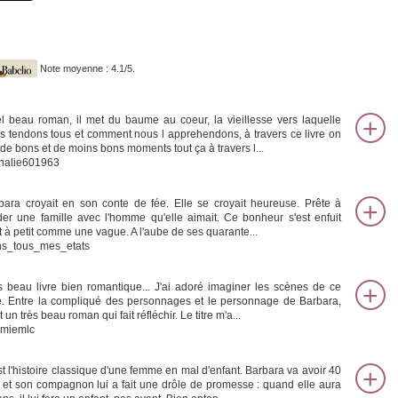
Note moyenne : 4.1/5.
l beau roman, il met du baume au coeur, la vieillesse vers laquelle
s tendons tous et comment nous l apprehendons, à travers ce livre on
t de bons et de moins bons moments tout ça à travers l...
halie601963
bara croyait en son conte de fée. Elle se croyait heureuse. Prête à
der une famille avec l'homme qu'elle aimait. Ce bonheur s'est enfuit
it à petit comme une vague. A l'aube de ses quarante...
s_tous_mes_etats
s beau livre bien romantique... J'ai adoré imaginer les scènes de ce
re. Entre la compliqué des personnages et le personnage de Barbara,
t un très beau roman qui fait réfléchir. Le titre m'a...
miemlc
st l'histoire classique d'une femme en mal d'enfant. Barbara va avoir 40
 et son compagnon lui a fait une drôle de promesse : quand elle aura