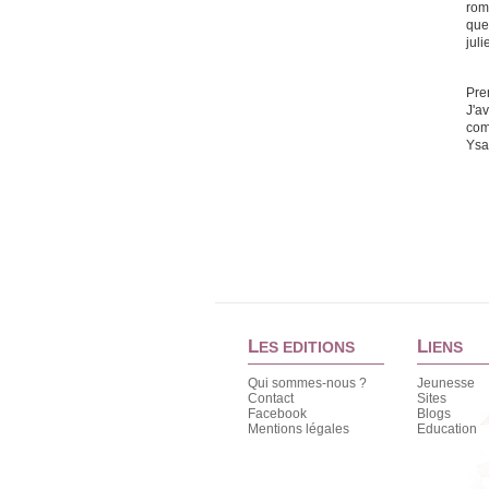
rom
que 
jul
Pre
J'a
com
Ys
L
L
ES EDITIONS
IENS
Qui sommes-nous ?
Jeunesse
Contact
Sites
Facebook
Blogs
Mentions légales
Education