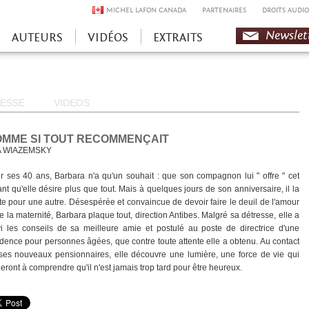
MICHEL LAFON CANADA
PARTENAIRES
DROITS AUDIO
Newslet
AUTEURS
VIDÉOS
EXTRAITS
ESSE
VIDEOS
MME SI TOUT RECOMMENÇAIT
A WIAZEMSKY
r ses 40 ans, Barbara n'a qu'un souhait : que son compagnon lui " offre " cet
ant qu'elle désire plus que tout. Mais à quelques jours de son anniversaire, il la
tte pour une autre. Désespérée et convaincue de devoir faire le deuil de l'amour
de la maternité, Barbara plaque tout, direction Antibes. Malgré sa détresse, elle a
vi les conseils de sa meilleure amie et postulé au poste de directrice d'une
idence pour personnes âgées, que contre toute attente elle a obtenu. Au contact
ses nouveaux pensionnaires, elle découvre une lumière, une force de vie qui
deront à comprendre qu'il n'est jamais trop tard pour être heureux.