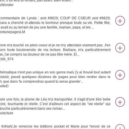
ns, il lui fera un enfant, pas avant. Bien enten...
sWonder
commentaire de Lynda : and #9829; COUP DE COEUR and #9829;
bara a cherché et attendu le bonheur presque toute sa vie. Petite fille,
 avait vu au terrain de jeu une famille, maman, papa, et les ...
leetunepagesLM
livre m'a touché en plein coeur et je ne m'y attendais vraiment pas. J'en
sors toute bouleversée de ma lecture. Barbara, m'a particulièrement
e, j'ai compris sa douleur de ne pas être mère. El...
_bib_974
thématique n'est pas unique en son genre mais j'y ai trouvé tout autant
plaisir, passé quelques dizaines de pages pour bien rentrer dans le
et, que dans 'tu comprendras quand tu seras grande'...
elleD
ore une fois, la plume de Léa m'a transportée. Il s'agit d'une très belle
oire, touchante et réelle. C'est d'ailleurs cet aspect de "vie réelle" qui
touche particulièrement dans ses roman...
olecture
 #xNaN;Je remercie les éditions pocket et Marie pour l'envoi de ce