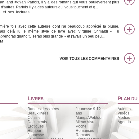
an. and #xNaN;Parfois, il y a des romans qui vous bouleversent plus
d'autres. Parfois il y a des auteurs qui vous touchent et q...
ie_et_ses_lectures
mière fois avec cette auteure dont j'ai beaucoup apprécié la plume.
vais déjà lu le même style de livre avec Virginie Grimaldi « Tu
prendras quand tu seras plus grande » et j'avais un peu peu...
aM
VOIR TOUS LES COMMENTAIRES
L
P
IVRES
LAN DU 
Bandes dessinées
Jeunesse 9-12
Auteurs
Beaux livres
ans
Vidéos
Cuisine
Manga/Webtoon
Médias
Documents
Mieux Vivre
Agenda
Érotiques
Poche
Humour
Romances
Jeunesse
Romans