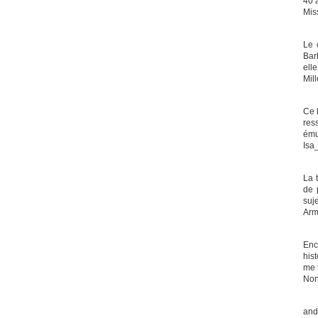
40 a
Mis
Le 
Bar
elle
Mil
Ce 
res
ému
Isa
La 
de 
suj
Arm
Enc
hist
me 
Non
and