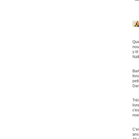
Que
nou
y li
Nat
Bar
fon
pet
Dan
Trè
liv
c'es
noe
C'e
ans