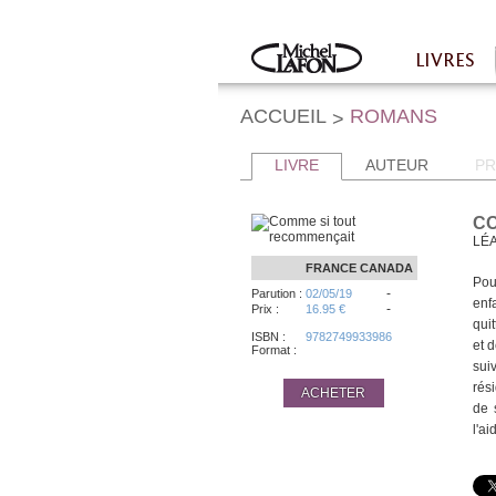
Twitter
Facebook
LIVRES
Accueil
ACCUEIL
ROMANS
>
LIVRE
AUTEUR
PR
CO
LÉ
FRANCE
CANADA
Pou
-
Parution :
02/05/19
enf
-
Prix :
16.95 €
qui
ISBN :
9782749933986
et 
Format :
sui
rés
ACHETER
de 
l'ai