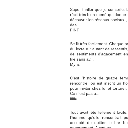
Super thriller que je conseill
récit très bien mené qui donne en
découvrir les réseaux sociaux , e
des...
FINT
Se lit très facilement. Chaque p
du lecteur : autant de ressenti
de sentiments d'agacement env
lire sans av...
Myris
C'est l'histoire de quatre fem
rencontre, où est inscrit un 
pour inviter chez lui et torture
Ce n'est pas u...
titita
Tout avait été tellement facil
l'homme qu'elle rencontrait po
accepté de quitter le bar b
appartement. Avant qu...