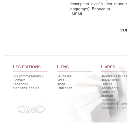
description avisée des moeurs
longtemps). Beaucoup...
LMFML
VO
L
L
L
ES EDITIONS
IENS
IVRES
Qui sommes-nous ?
Jeunesse
Bandes dessiné
Contact
Sites
Beaux livres
Facebook
Blogs
Cuisine
Mentions légales
Education
Documents
Érotiques
Humour
Jeunesse
Jeunesse 12 ans 
Jeunesse 7-9 an