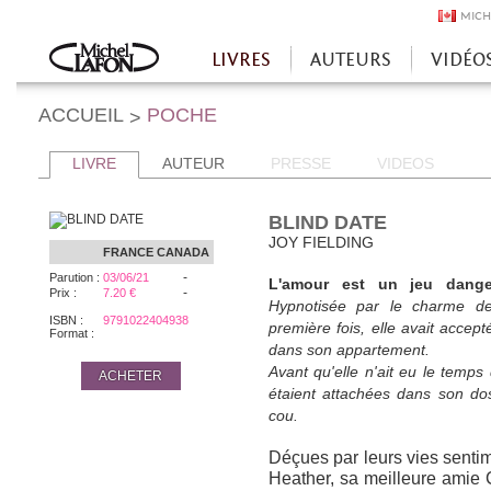
MICH
LIVRES
AUTEURS
VIDÉO
Accueil
ACCUEIL
POCHE
>
LIVRE
AUTEUR
PRESSE
VIDEOS
BLIND DATE
JOY FIELDING
FRANCE
CANADA
-
Parution :
03/06/21
L'amour est un jeu dange
-
Prix :
7.20 €
Hypnotisée par le charme de 
ISBN :
9791022404938
première fois, elle avait accept
Format :
dans son appartement.
Avant qu'elle n'ait eu le temps
ACHETER
étaient attachées dans son dos 
cou.
Déçues par leurs vies sentim
Heather, sa meilleure amie 