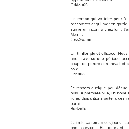
Gridou66
Un roman qui va faire peur à tou
rencontres et qui met en garde su
suivre un inconnu chez lui... J
Main...
JessSwann
Un thriller plutôt efficace! No
ans, traverse une période assez
coup, de perdre son travail et so
sa c...
Cricri08
Je ressors quelque peu déçue de
plus. À première vue, l'histoire
ligne, disparitions suite à ces 
parai...
Bartzella
J'ai relu ce roman ces jours . L
pas service. Et pourtant..