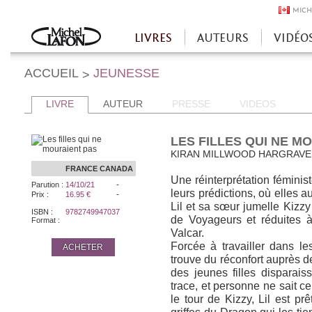
MICH
LIVRES
AUTEURS
VIDÉO
Accueil
ACCUEIL
JEUNESSE
>
LIVRE
AUTEUR
PRESSE
VIDEOS
LES FILLES QUI NE M
KIRAN MILLWOOD HARGRAVE
FRANCE
CANADA
Une réinterprétation féminis
-
Parution :
14/10/21
leurs prédictions, où elles a
-
Prix :
16.95 €
Lil et sa sœur jumelle Kizz
ISBN :
9782749947037
de Voyageurs et réduites à
Format :
Valcar.
Forcée à travailler dans les
ACHETER
trouve du réconfort auprès de
des jeunes filles disparais
trace, et personne ne sait ce
le tour de Kizzy, Lil est p