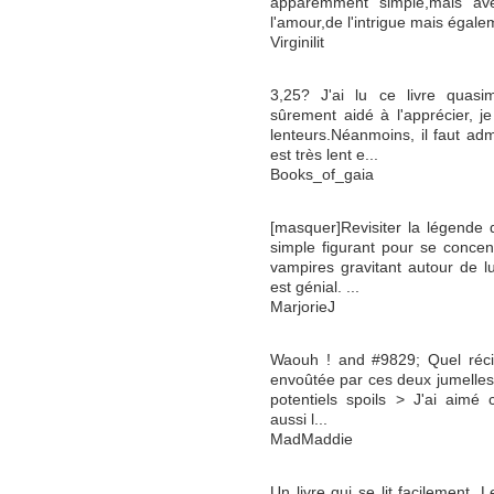
apparemment simple,mais avec
l'amour,de l'intrigue mais égale
Virginilit
3,25? J'ai lu ce livre quasi
sûrement aidé à l'apprécier, je
lenteurs.Néanmoins, il faut adm
est très lent e...
Books_of_gaia
[masquer]Revisiter la légende 
simple figurant pour se concen
vampires gravitant autour de lui
est génial. ...
MarjorieJ
Waouh ! and #9829; Quel récit
envoûtée par ces deux jumelles e
potentiels spoils > J'ai aimé 
aussi l...
MadMaddie
Un livre qui se lit facilement. 