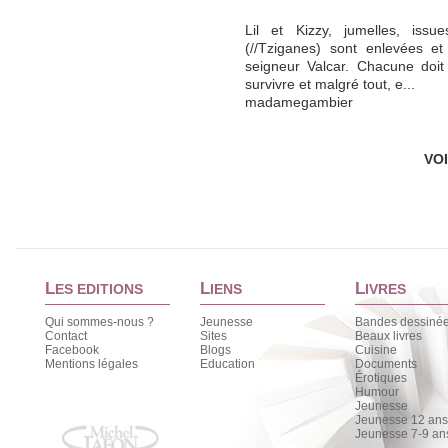
Lil et Kizzy, jumelles, iss
(//Tziganes) sont enlevées et
seigneur Valcar. Chacune doit
survivre et malgré tout, e...
madamegambier
VO
L
L
L
ES EDITIONS
IENS
IVRES
Qui sommes-nous ?
Jeunesse
Bandes dessiné
Contact
Sites
Beaux livres
Facebook
Blogs
Cuisine
Mentions légales
Education
Documents
Érotiques
Humour
Jeunesse
Jeunesse 12 ans 
Jeunesse 7-9 an