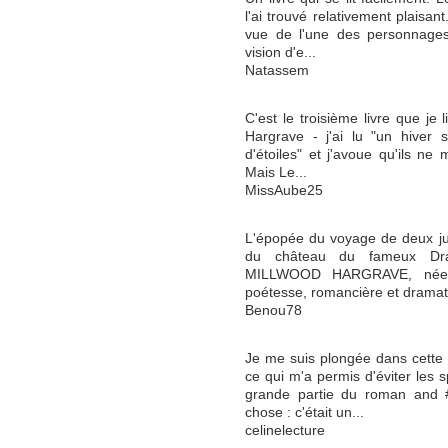
l'ai trouvé relativement plaisant
vue de l'une des personnages
vision d'e...
Natassem
C'est le troisième livre que je l
Hargrave - j'ai lu "un hiver sa
d'étoiles" et j'avoue qu'ils ne
Mais Le...
MissAube25
L'épopée du voyage de deux ju
du château du fameux Drag
MILLWOOD HARGRAVE, née 
poétesse, romancière et dramatu
Benou78
Je me suis plongée dans cette h
ce qui m'a permis d'éviter les s
grande partie du roman and 
chose : c'était un...
celinelecture