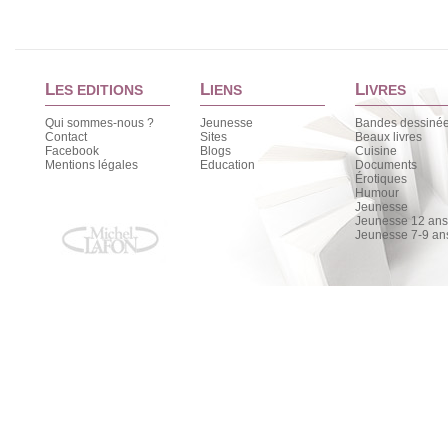
L
L
L
ES EDITIONS
IENS
IVRES
Qui sommes-nous ?
Jeunesse
Bandes dessiné
Contact
Sites
Beaux livres
Facebook
Blogs
Cuisine
Mentions légales
Education
Documents
Érotiques
Humour
Jeunesse
Jeunesse 12 ans 
Jeunesse 7-9 an