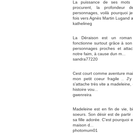
La puissance de ses mots e
procurent, la profondeur 
personnages, voilà pourquoi j
fois vers Agnès Martin Lugand a
kathelineg
La Déraison est un roman t
fonctionne surtout grâce à son 
personnages proches et attach
notre faim, à cause dun m...
sandra77220
Cest court comme aventure mais 
mon petit coeur fragile .. J'
s'attache très vite a madeleine,
histoire vou...
gwenreira
Madeleine est en fin de vie, bi
soeurs. Son désir est de partir
sa fille adorée. C'est pourquoi 
maison d...
photomum01