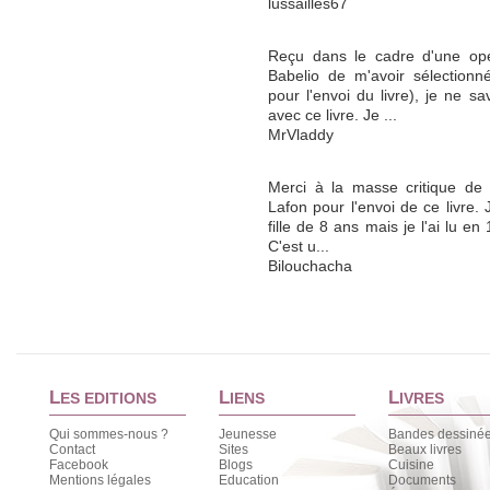
lussailles67
Reçu dans le cadre d'une opé
Babelio de m'avoir sélectionn
pour l'envoi du livre), je ne s
avec ce livre. Je ...
MrVladdy
Merci à la masse critique de 
Lafon pour l'envoi de ce livre.
fille de 8 ans mais je l'ai lu en
C'est u...
Bilouchacha
L
L
L
ES EDITIONS
IENS
IVRES
Qui sommes-nous ?
Jeunesse
Bandes dessiné
Contact
Sites
Beaux livres
Facebook
Blogs
Cuisine
Mentions légales
Education
Documents