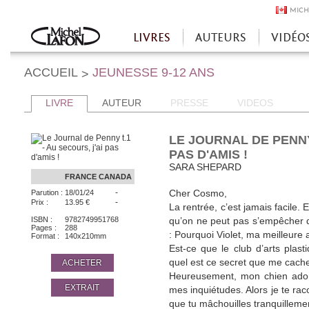
MICH
LIVRES
AUTEURS
VIDÉO
Accueil
ACCUEIL
JEUNESSE 9-12 ANS
>
LIVRE
AUTEUR
PRESSE
VIDEOS
LE JOURNAL DE PENNY 
PAS D'AMIS !
SARA SHEPARD
FRANCE
CANADA
-
Parution :
18/01/24
Cher Cosmo,
-
Prix :
13.95 €
La rentrée, c’est jama­is facile
ISBN :
9782749951768
qu’on ne peut pas s’empêcher d
Pages :
288
: Pourquoi Violet, ma meilleure 
Format :
140x210mm
Est-ce que le club d’arts plas
quel est ce secret que me cach
ACHETER
Heureusement, mon chien adoré
EXTRAIT
mes inquiétudes. Alors je te ra
que tu mâchouilles tranquillem