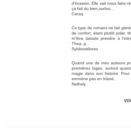
d'évasion. Elle sait nous faire r
ça fait du bien,surtou...
Caraq
Ce type de romans ne fait géné
de confort, étant plutôt polar, th
m'être laissée prendre à l'in
Thea, p...
Sylvbooklivres
Quand une de mes auteure préf
premières loges, surtout qua
magie dans son histoire. Pour
emmène pas en Irland...
Nathely
VO