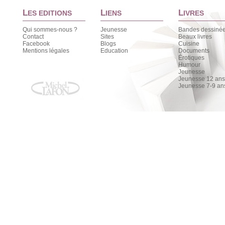
L
L
L
ES EDITIONS
IENS
IVRES
Qui sommes-nous ?
Jeunesse
Bandes dessiné
Contact
Sites
Beaux livres
Facebook
Blogs
Cuisine
Mentions légales
Education
Documents
Érotiques
Humour
Jeunesse
Jeunesse 12 ans 
Jeunesse 7-9 an