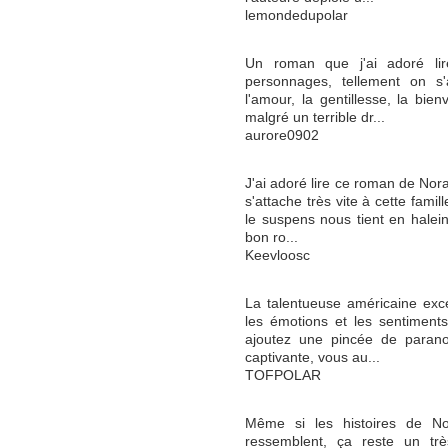
lemondedupolar
Un roman que j'ai adoré lir
personnages, tellement on s'a
l'amour, la gentillesse, la bie
malgré un terrible dr...
aurore0902
J'ai adoré lire ce roman de Nora
s'attache très vite à cette fami
le suspens nous tient en halein
bon ro...
Keevloosc
La talentueuse américaine excel
les émotions et les sentiment
ajoutez une pincée de parano
captivante, vous au...
TOFPOLAR
Même si les histoires de No
ressemblent, ça reste un tr