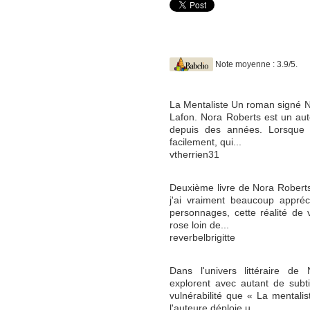
Note moyenne : 3.9/5.
La Mentaliste Un roman signé N
Lafon. Nora Roberts est un au
depuis des années. Lorsque j'
facilement, qui...
vtherrien31
Deuxième livre de Nora Roberts 
j'ai vraiment beaucoup appréci
personnages, cette réalité de v
rose loin de...
reverbelbrigitte
Dans l'univers littéraire de
explorent avec autant de subtil
vulnérabilité que « La mentali
l'auteure déploie u...