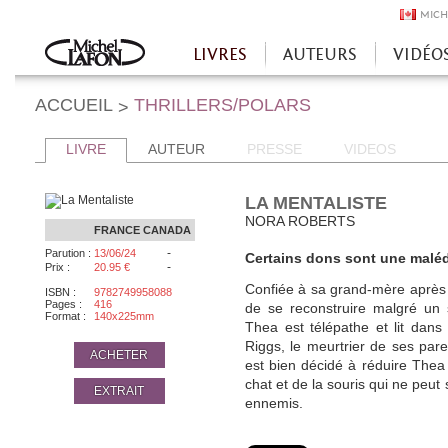
MICH
LIVRES
AUTEURS
VIDÉO
Accueil
ACCUEIL
THRILLERS/POLARS
>
LIVRE
AUTEUR
PRESSE
VIDEOS
LA MENTALISTE
NORA ROBERTS
FRANCE
CANADA
-
Parution :
13/06/24
Certains dons sont une maléd
-
Prix :
20.95 €
Confiée à sa grand-mère après 
ISBN :
9782749958088
Pages :
416
de se reconstruire malgré un 
Format :
140x225mm
Thea est télépathe et lit dan
Riggs, le meurtrier de ses pare
ACHETER
est bien décidé à réduire The
chat et de la souris qui ne peut
EXTRAIT
ennemis.