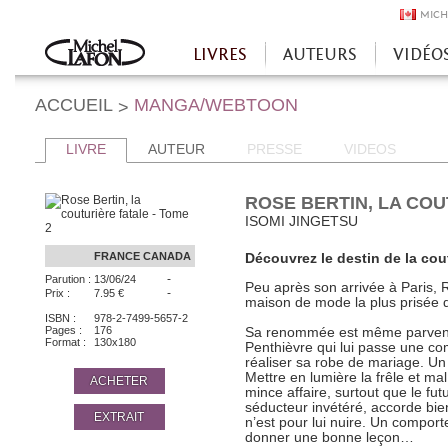
MICH
LIVRES
AUTEURS
VIDÉO
Accueil
ACCUEIL
MANGA/WEBTOON
>
LIVRE
AUTEUR
PRESSE
VIDEOS
ROSE BERTIN, LA COU
ISOMI JINGETSU
FRANCE
CANADA
Découvrez le destin de la cou
-
Parution :
13/06/24
Peu après son arrivée à Paris, Ro
-
Prix :
7.95 €
maison de mode la plus prisée d
ISBN :
978-2-7499-5657-2
Pages :
176
Sa renommée est même parvenue
Format :
130x180
Penthièvre qui lui passe une c
réaliser sa robe de mariage. Un d
Mettre en lumière la frêle et ma
ACHETER
mince affaire, surtout que le fut
séducteur invétéré, accorde bie
EXTRAIT
n’est pour lui nuire. Un comport
donner une bonne leçon…