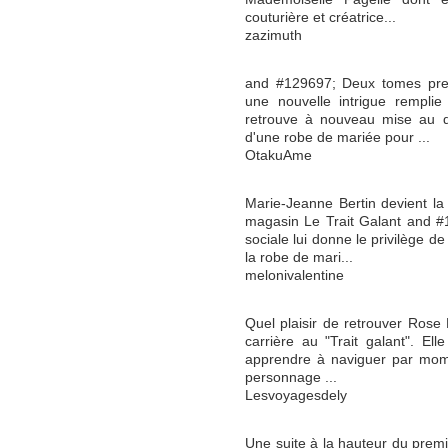
couturière et créatrice...
zazimuth
and #129697; Deux tomes pren
une nouvelle intrigue rempli
retrouve à nouveau mise au déf
d'une robe de mariée pour ...
OtakuAme
Marie-Jeanne Bertin devient la
magasin Le Trait Galant and #
sociale lui donne le privilège d
la robe de mari...
melonivalentine
Quel plaisir de retrouver Rose B
carrière au "Trait galant". Ell
apprendre à naviguer par mome
personnage ...
Lesvoyagesdely
Une suite à la hauteur du premi