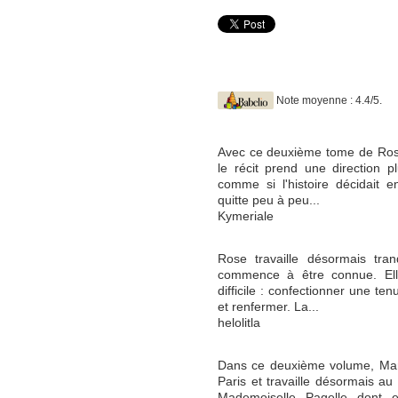
Note moyenne : 4.4/5.
Avec ce deuxième tome de Rose 
le récit prend une direction p
comme si l'histoire décidait e
quitte peu à peu...
Kymeriale
Rose travaille désormais tran
commence à être connue. Elle
difficile : confectionner une ten
et renfermer. La...
helolitla
Dans ce deuxième volume, Mar
Paris et travaille désormais au
Mademoiselle Pagelle dont e