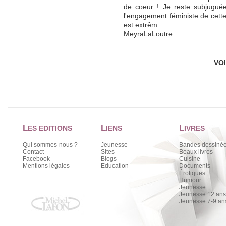
de coeur ! Je reste subjuguée
l'engagement féministe de cette 
est extrêm...
MeyraLaLoutre
VO
L
L
L
ES EDITIONS
IENS
IVRES
Qui sommes-nous ?
Jeunesse
Bandes dessiné
Contact
Sites
Beaux livres
Facebook
Blogs
Cuisine
Mentions légales
Education
Documents
Érotiques
Humour
Jeunesse
Jeunesse 12 ans 
Jeunesse 7-9 an