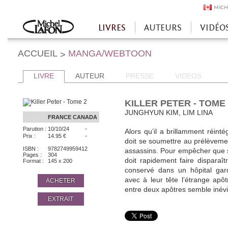
MICH
LIVRES
AUTEURS
VIDÉO
Accueil
ACCUEIL
MANGA/WEBTOON
>
LIVRE
AUTEUR
PRESSE
VIDEOS
KILLER PETER - TOME 
JUNGHYUN KIM, LIM LINA
FRANCE
CANADA
-
Parution :
10/10/24
Alors qu’il a brillamment réintég
-
Prix :
14.95 €
doit se soumettre au prélèvem
ISBN :
9782749959412
assassins. Pour empêcher que so
Pages :
304
doit rapidement faire disparaît
Format :
145 x 200
conservé dans un hôpital gar
avec à leur tête l’étrange apô
ACHETER
entre deux apôtres semble inévi
EXTRAIT