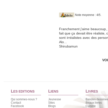
Note moyenne : 4/5.
Franchement j'aime beaucoup, je 
fait que ça devait être réaliste, 
sont irréalistes avec des perso
Alo...
Shirubamun
VO
L
L
L
ES EDITIONS
IENS
IVRES
Qui sommes-nous ?
Jeunesse
Bandes dessiné
Contact
Sites
Beaux livres
Facebook
Blogs
Cuisine