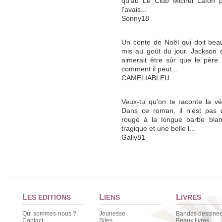
qu'au Le Club Michel Lafon po
l'avais...
Sonny18
Un conte de Noël qui doit bea
mis au goût du jour. Jackson e
aimerait être sûr que le père
comment il peut...
CAMELIABLEU
Veux-tu qu'on te raconte la vé
Dans ce roman, il n'est pas
rouge à la longue barbe blanc
tragique et une belle l...
Gally81
L
L
L
ES EDITIONS
IENS
IVRES
Qui sommes-nous ?
Jeunesse
Bandes dessiné
Contact
Sites
Beaux livres