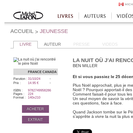
MICH
LIVRES
AUTEURS
VIDÉO
Accueil
ACCUEIL
JEUNESSE
>
LIVRE
AUTEUR
PRESSE
VIDEOS
LA NUIT OÙ J'AI REN
BEN MILLER
FRANCE
CANADA
Et si vous passiez le 25 déce
-
Parution :
31/10/24
-
Prix :
14.95 €
Plus Noël approchait, plus je me
Noël ? Pourquoi apportait-il de
ISBN :
9782749958286
Pages :
224
Comment faisait-il pour tous les
Format :
140x210
Un seul moyen de savoir la vérité
ces questions, face à face.
ACHETER
Quand Jackson tombe sur le Père
s’apprête à vivre la nuit la plus 
EXTRAIT