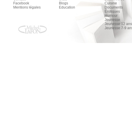
Facebook
Blogs
Cuisine
Mentions légales
Education
Documents
Érotiques
Humour
Jeunesse
Jeunesse 12 ans 
Jeunesse 7-9 an