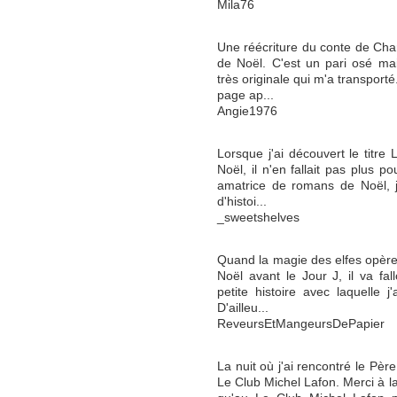
Mila76
Une réécriture du conte de Cha
de Noël. C'est un pari osé mai
très originale qui m'a transporté
page ap...
Angie1976
Lorsque j'ai découvert le titre 
Noël, il n'en fallait pas plus p
amatrice de romans de Noël, j
d'histoi...
_sweetshelves
Quand la magie des elfes opère
Noël avant le Jour J, il va fall
petite histoire avec laquelle 
D'ailleu...
ReveursEtMangeursDePapier
La nuit où j'ai rencontré le Pèr
Le Club Michel Lafon. Merci à la