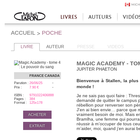
MICH
LIVRES
AUTEURS
VIDÉO
Accueil
ACCUEIL
POCHE
>
LIVRE
AUTEUR
PRESSE
VIDEOS
MAGIC ACADEMY - TOM
JUPITER PHAETON
FRANCE
CANADA
Bienvenue à Stallen, la plu
-
Parution :
26/06/25
monde !
-
Prix :
7.90 €
ISBN :
9791022406888
Je ne sais pas quoi faire : Thre
Pages :
384
demandé de quitter le campus pou
Format :
125x178
rébellion pour renverser son père
J’en ai bien envie… parce que 
vraiment besoin de moi. Mais e
ACHETER
Bramlha, une femme qui pourrait
réussir à m’occuper de tous ceux
EXTRAIT
m’aider, moi, quand j’en aurai b