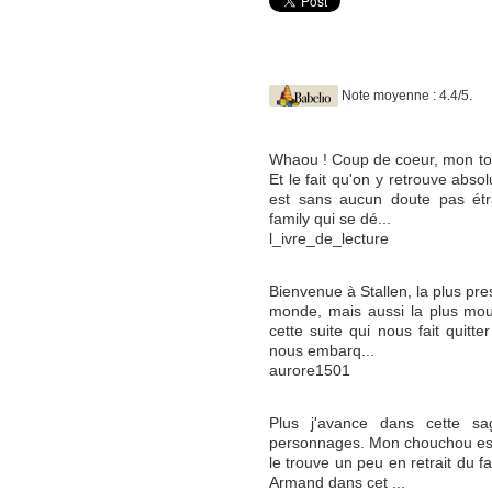
Note moyenne : 4.4/5.
Whaou ! Coup de coeur, mon tome
Et le fait qu'on y retrouve abs
est sans aucun doute pas étr
family qui se dé...
l_ivre_de_lecture
Bienvenue à Stallen, la plus pr
monde, mais aussi la plus mo
cette suite qui nous fait quitt
nous embarq...
aurore1501
Plus j'avance dans cette sa
personnages. Mon chouchou est 
le trouve un peu en retrait du fa
Armand dans cet ...