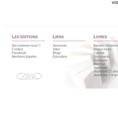
VO
L
L
L
ES EDITIONS
IENS
IVRES
Qui sommes-nous ?
Jeunesse
Bandes dessiné
Contact
Sites
Beaux livres
Facebook
Blogs
Cuisine
Mentions légales
Education
Documents
Érotiques
Humour
Jeunesse
Jeunesse 12 ans 
Jeunesse 7-9 an