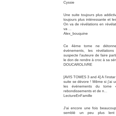
Cyssie
Une suite toujours plus addicti
toujours plus intéressante et le
On va de révélations en révélat
va ...
Alex_bouquine
Ce 4ème tome ne détonne
événements, les révélations
suspecte l'auteure de faire par
le don de rendre à croc à sa séri
DOUCAROLIVRE
[AVIS TOMES 3 and 4] A l'instar
suite se dévore ! Même si j'ai 
les événements du tome 4
rebondissements et de n...
LectureEnFamille
J'ai encore une fois beaucou
semblé un peu plus lent 