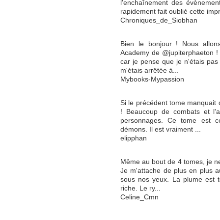
l'enchaînement des évènement
rapidement fait oublié cette impr
Chroniques_de_Siobhan
Bien le bonjour ! Nous allo
Academy de @jupiterphaeton ! E
car je pense que je n'étais pas 
m'étais arrêtée à...
Mybooks-Mypassion
Si le précédent tome manquait d
! Beaucoup de combats et l'
personnages. Ce tome est ce
démons. Il est vraiment ...
elipphan
Même au bout de 4 tomes, je ne 
Je m'attache de plus en plus a
sous nos yeux. La plume est tou
riche. Le ry...
Celine_Cmn