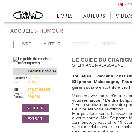
MICH
LIVRES
AUTEURS
VIDÉO
Accueil
ACCUEIL
HUMOUR
>
LIVRE
AUTEUR
PRESSE
VIDEOS
LE GUIDE DU CHARIS
STÉPHANE MALASSAGNE
FRANCE
CANADA
Toi aussi, deviens charis
-
Parution :
16/10/25
Stéphane Malassagne, l’hum
-
Prix :
18.95 €
gêne sociale en art de vivre !
ISBN :
9782749963105
Pages :
160
Vous en avez marre d’entrer d
Format :
150x210
vous remarque ? De dire bonjo
? Vous voulez imposer votre pr
ACHETER
Ce livre est votre révolution.
Marquez les esprits. Laissez un
à votre portée. Moi, Stéphane 
EXTRAIT
au monde, je vous offre 49 leço
social à celui d’acteur principal 
de mon aura sont à vous.