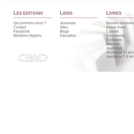
L
L
L
ES EDITIONS
IENS
IVRES
Qui sommes-nous ?
Jeunesse
Bandes dessiné
Contact
Sites
Beaux livres
Facebook
Blogs
Cuisine
Mentions légales
Education
Documents
Érotiques
Humour
Jeunesse
Jeunesse 12 ans 
Jeunesse 7-9 an