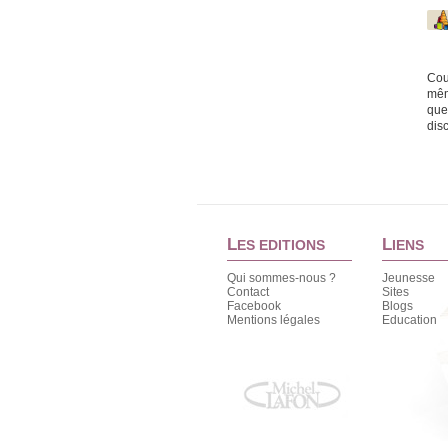
Cou
mêm
ques
dis
L
L
ES EDITIONS
IENS
Qui sommes-nous ?
Jeunesse
Contact
Sites
Facebook
Blogs
Mentions légales
Education