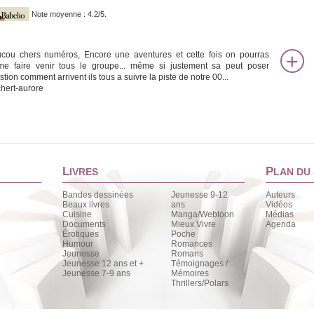
Note moyenne : 4.2/5.
cou chers numéros, Encore une aventures et cette fois on pourras
e faire venir tous le groupe... même si justement sa peut poser
tion comment arrivent ils tous a suivre la piste de notre 00...
chert-aurore
L
P
IVRES
LAN DU 
Bandes dessinées
Jeunesse 9-12
Auteurs
Beaux livres
ans
Vidéos
Cuisine
Manga/Webtoon
Médias
Documents
Mieux Vivre
Agenda
Érotiques
Poche
Humour
Romances
Jeunesse
Romans
Jeunesse 12 ans et +
Témoignages /
Jeunesse 7-9 ans
Mémoires
Thrillers/Polars