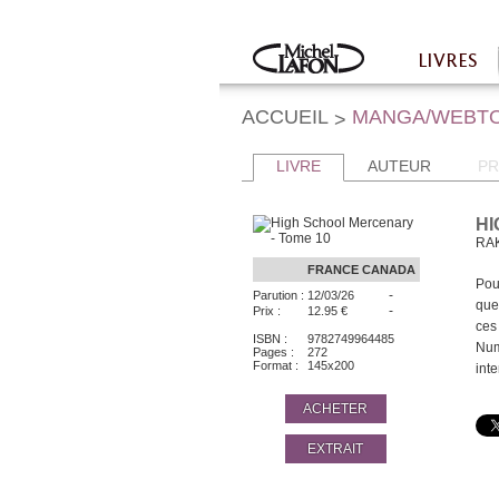
Twitter
Facebook
LIVRES
Accueil
ACCUEIL
MANGA/WEBT
>
LIVRE
AUTEUR
PR
HI
RA
FRANCE
CANADA
Pou
-
Parution :
12/03/26
que
-
Prix :
12.95 €
ces
ISBN :
9782749964485
Num
Pages :
272
Format :
145x200
inte
ACHETER
EXTRAIT