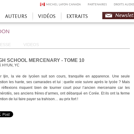
MICHEL LAFON CANADA
PARTENAIRES
DROITS AUDIO
Newslet
AUTEURS
VIDÉOS
EXTRAITS
OON
ESSE
VIDEOS
GH SCHOOL MERCENARY - TOME 10
K HYUN, YC
r Ijin, la vie de lycéen suit son cours, tranquille en apparence. Une seule
stion les hante, ses camarades et lui : quelle voie suivre après le lycée ? Mais
 réflexions risquent bien de tourner court pour l’ancien mercenaire car les
érotés, ses anciens frères d’armes, ont débarqué en Corée. Et ils ont la ferme
ntion de lui faire payer sa trahison… au prix fort !