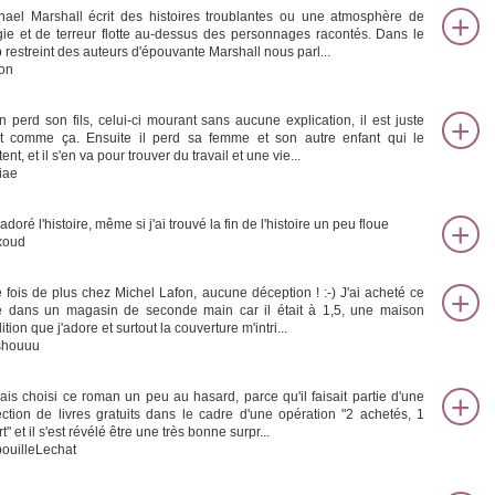
hael Marshall écrit des histoires troublantes ou une atmosphère de
ie et de terreur flotte au-dessus des personnages racontés. Dans le
b restreint des auteurs d'épouvante Marshall nous parl...
on
n perd son fils, celui-ci mourant sans aucune explication, il est juste
t comme ça. Ensuite il perd sa femme et son autre enfant qui le
tent, et il s'en va pour trouver du travail et une vie...
iae
 adoré l'histoire, même si j'ai trouvé la fin de l'histoire un peu floue
xoud
 fois de plus chez Michel Lafon, aucune déception ! :-) J'ai acheté ce
re dans un magasin de seconde main car il était à 1,5, une maison
ition que j'adore et surtout la couverture m'intri...
shouuu
vais choisi ce roman un peu au hasard, parce qu'il faisait partie d'une
ection de livres gratuits dans le cadre d'une opération "2 achetés, 1
rt" et il s'est révélé être une très bonne surpr...
bouilleLechat