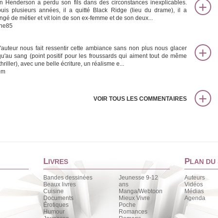
n Henderson a perdu son fils dans des circonstances inexplicables.
uis plusieurs années, il a quitté Black Ridge (lieu du drame), il a
ngé de métier et vit loin de son ex-femme et de son deux...
ine85
 L'auteur nous fait ressentir cette ambiance sans non plus nous glacer
qu'au sang (point positif pour les froussards qui aiment tout de même
thriller), avec une belle écriture, un réalisme e...
om
VOIR TOUS LES COMMENTAIRES
L
P
IVRES
LAN DU 
Bandes dessinées
Jeunesse 9-12
Auteurs
Beaux livres
ans
Vidéos
Cuisine
Manga/Webtoon
Médias
Documents
Mieux Vivre
Agenda
Érotiques
Poche
Humour
Romances