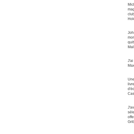
Mic
mag
clu
Hol
Joh
mor
quit
Mal
J'ai
Ma
Une
liv
d'éd
Ca
J'a
sél
offe
Gri