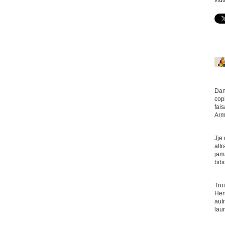
vid
Dan
cop
fai
Arm
Jje 
att
jam
bib
Tro
Hen
autr
lau