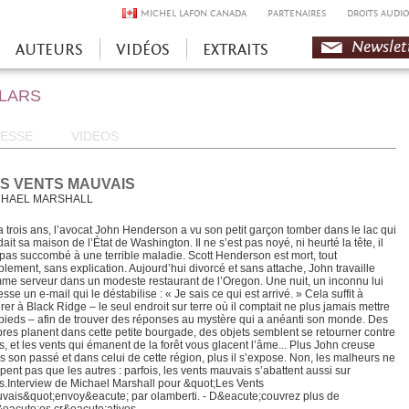
MICHEL LAFON CANADA
PARTENAIRES
DROITS AUDIO
Newslet
AUTEURS
VIDÉOS
EXTRAITS
OLARS
ESSE
VIDEOS
S VENTS MAUVAIS
CHAEL MARSHALL
y a trois ans, l’avocat John Henderson a vu son petit garçon tomber dans le lac qui
ait sa maison de l’État de Washington. Il ne s’est pas noyé, ni heurté la tête, il
 pas succombé à une terrible maladie. Scott Henderson est mort, tout
plement, sans explication. Aujourd’hui divorcé et sans attache, John travaille
me serveur dans un modeste restaurant de l’Oregon. Une nuit, un inconnu lui
sse un e-mail qui le déstabilise : « Je sais ce qui est arrivé. » Cela suffit à
tirer à Black Ridge – le seul endroit sur terre où il comptait ne plus jamais mettre
 pieds – afin de trouver des réponses au mystère qui a anéanti son monde. Des
res planent dans cette petite bourgade, des objets semblent se retourner contre
s, et les vents qui émanent de la forêt vous glacent l’âme... Plus John creuse
s son passé et dans celui de cette région, plus il s’expose. Non, les malheurs ne
ppent pas que les autres : parfois, les vents mauvais s’abattent aussi sur
s.Interview de Michael Marshall pour &quot;Les Vents
vais&quot;envoy&eacute; par olamberti. - D&eacute;couvrez plus de