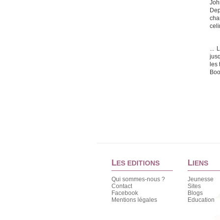
Joh
Dep
cha
cel
...
jus
les 
Bo
L
L
ES EDITIONS
IENS
Qui sommes-nous ?
Jeunesse
Contact
Sites
Facebook
Blogs
Mentions légales
Education