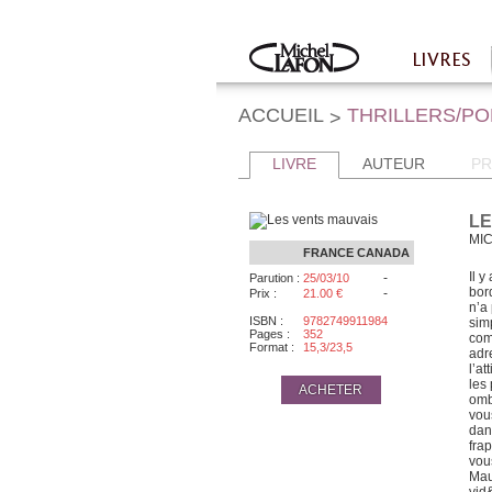
Twitter
Facebook
LIVRES
Accueil
ACCUEIL
THRILLERS/P
>
LIVRE
AUTEUR
PR
LE
MI
FRANCE
CANADA
Il 
-
Parution :
25/03/10
bord
-
Prix :
21.00 €
n’a
ISBN :
9782749911984
sim
Pages :
352
com
Format :
15,3/23,5
adre
l’at
les
ACHETER
omb
vou
dan
fra
vou
Mau