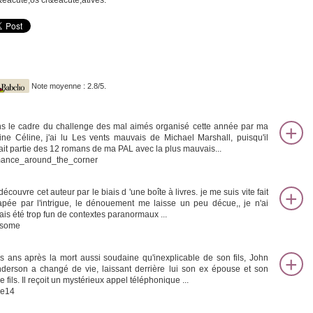
&eacute;os cr&eacute;atives.
Note moyenne : 2.8/5.
s le cadre du challenge des mal aimés organisé cette année par ma
ine Céline, j'ai lu Les vents mauvais de Michael Marshall, puisqu'il
sait partie des 12 romans de ma PAL avec la plus mauvais...
ance_around_the_corner
découvre cet auteur par le biais d 'une boîte à livres. je me suis vite fait
rapée par l'intrigue, le dénouement me laisse un peu décue,, je n'ai
ais été trop fun de contextes paranormaux ...
isome
is ans après la mort aussi soudaine qu'inexplicable de son fils, John
derson a changé de vie, laissant derrière lui son ex épouse et son
e fils. Il reçoit un mystérieux appel téléphonique ...
re14