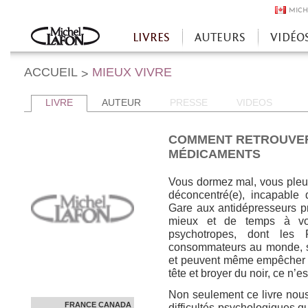
MICH
LIVRES
AUTEURS
VIDÉO
Accueil
ACCUEIL
MIEUX VIVRE
>
LIVRE
AUTEUR
PRESSE
VIDEOS
COMMENT RETROUVER
MÉDICAMENTS
Vous dormez mal, vous pleure
déconcentré(e), incapable d
Gare aux antidépresseurs pr
mieux et de temps à vo
psychotropes, dont les 
consommateurs au monde, so
et peuvent même empêcher to
tête et broyer du noir, ce n’
Non seulement ce livre nous
FRANCE
CANADA
difficultés psychologiques 