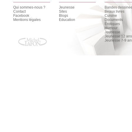
Qui sommes-nous ?
Jeunesse
Bandes dessiné
Contact
Sites
Beaux livres
Facebook
Blogs
Cuisine
Mentions légales
Education
Documents
Érotiques
Humour
Jeunesse
Jeunesse 12 ans 
Jeunesse 7-9 an