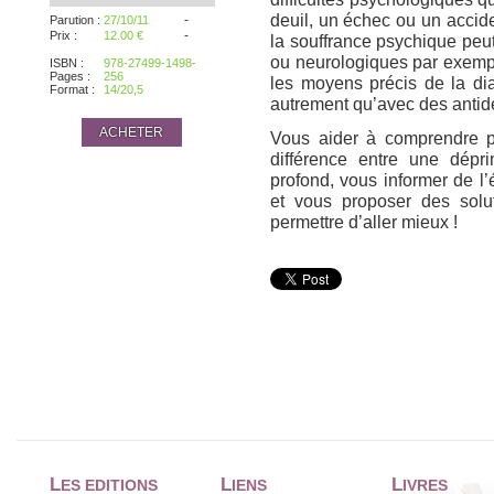
deuil, un échec ou un accide
-
Parution :
27/10/11
-
Prix :
12.00 €
la souffrance psychique peu
ou neurologiques par exemple.
ISBN :
978-27499-1498-
Pages :
256
les moyens précis de la di
Format :
14/20,5
autrement qu’avec des antid
ACHETER
Vous aider à comprendre po
différence entre une dépr
profond, vous informer de l’
et vous proposer des solut
permettre d’aller mieux !
L
L
L
ES EDITIONS
IENS
IVRES