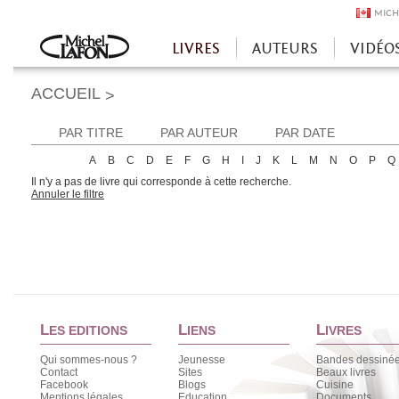
MICH
LIVRES
AUTEURS
VIDÉO
Accueil
ACCUEIL
>
PAR TITRE
PAR AUTEUR
PAR DATE
A
B
C
D
E
F
G
H
I
J
K
L
M
N
O
P
Q
Il n'y a pas de livre qui corresponde à cette recherche.
Annuler le filtre
L
L
L
ES EDITIONS
IENS
IVRES
Qui sommes-nous ?
Jeunesse
Bandes dessiné
Contact
Sites
Beaux livres
Facebook
Blogs
Cuisine
Mentions légales
Education
Documents