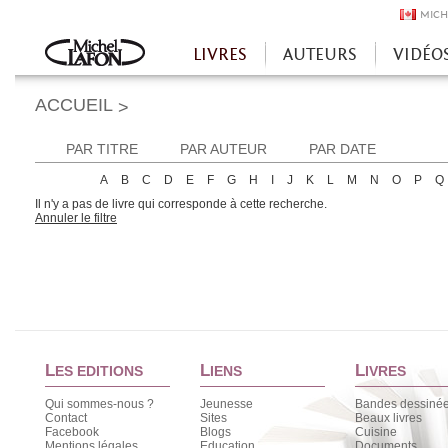
MICH
LIVRES
AUTEURS
VIDÉO
Accueil
ACCUEIL
>
PAR TITRE
PAR AUTEUR
PAR DATE
A
B
C
D
E
F
G
H
I
J
K
L
M
N
O
P
Q
Il n'y a pas de livre qui corresponde à cette recherche.
Annuler le filtre
L
L
L
ES EDITIONS
IENS
IVRES
Qui sommes-nous ?
Jeunesse
Bandes dessiné
Contact
Sites
Beaux livres
Facebook
Blogs
Cuisine
Mentions légales
Education
Documents