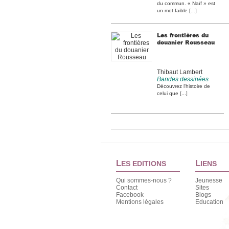
du commun. « Naïf » est
un mot faible [...]
Les frontières du
douanier Rousseau
Thibaut Lambert
Bandes dessinées
Découvrez l'histoire de
celui que [...]
L
L
ES EDITIONS
IENS
Qui sommes-nous ?
Jeunesse
Contact
Sites
Facebook
Blogs
Mentions légales
Education