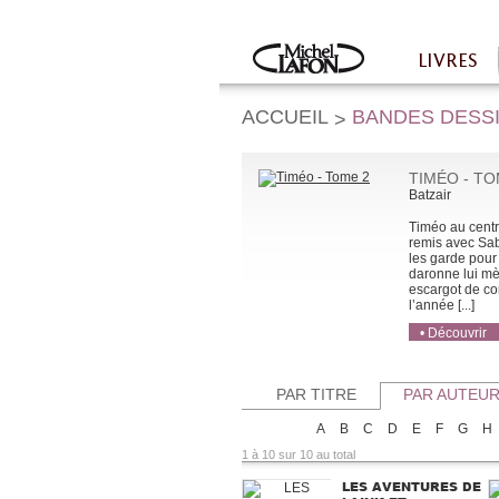
Twitter
Facebook
LIVRES
Accueil
ACCUEIL
BANDES DESS
>
TIMÉO - TO
Batzair
Timéo au centr
remis avec Sab
les garde pour 
daronne lui mè
escargot de com
l’année [...]
• Découvrir
• Acheter
• Acheter
PAR TITRE
PAR AUTEU
A
B
C
D
E
F
G
H
1 à 10 sur 10 au total
LES AVENTURES DE