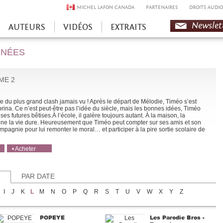
MICHEL LAFON CANADA
PARTENAIRES
DROITS AUDIO
Newslet
AUTEURS
VIDÉOS
EXTRAITS
INÉES
ME 2
e du plus grand clash jamais vu ! Après le départ de Mélodie, Timéo s’est
rina. Ce n’est peut-être pas l’idée du siècle, mais les bonnes idées, Timéo
ses futures bêtises.​À l’école, il galère toujours autant. À la maison, la
ne la vie dure. Heureusement que Timéo peut compter sur ses amis et son
pagnie pour lui remonter le moral… et participer à la pire sortie scolaire de
• Acheter
• Acheter
R
PAR DATE
I
J
K
L
M
N
O
P
Q
R
S
T
U
V
W
X
Y
Z
POPEYE
Les Parodie Bros -