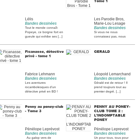
Tome 1
Lélis
Les Parodie Bros,
Bandes dessinées
Marie-Lou Lesage
Bandes dessinées
Tout le monde connaît
Popeye, ce borgne fort en
Si vous ne nous
gueule qui exhibe ses [...]
connaissez pas, nous
sommes Olivier et Steven,
frères [...]
Ficanasse, détective
GERALD
privé - tome 1
Fabrice Lehmann
Léopold Lemarchand
Bandes dessinées
Bandes dessinées
Les aventures
Gérald est de retour ! Il
rocambolesques d'un
prend toujours tout au
détective privé en BD !
premier degré. [...]
Ficanasse, [...]
Penny au poney-club
PENNY AU PONEY-
- Tome 3
CLUB TOME 2 :
L’INDOMPTABLE
PONEY
Pénélope Leprévost
Pénélope Leprevost
Bandes dessinées
Bandes dessinées
Au galop vers de
Un pour tous, tous pour