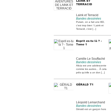
LAINK ET
TERRACID
Laink et Terracid
Bandes dessinées
Putain, on a fait une BD,
c'est trop bien ! Laink et
Terracid, c'est [...]
Esprit es-tu là ? -
Tome 1
Camille Le Souffaché
Bandes dessinées
Alicia est une adolescente
comme les autres… À cela
près qu’elle a un don [...]
GÉRALD T1
Léopold Lemarchand
Bandes dessinées
Gérald est un garçon hors