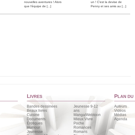
nouvelles aventures ! Alors
un ! C’est la devise de
que l'équipe de [...]
Penny et ses amis au [...]
L
P
IVRES
LAN DU 
Bandes dessinées
Jeunesse 9-12
Auteurs
Beaux livres
ans
Vidéos
Cuisine
Manga/Webtoon
Médias
Documents
Mieux Vivre
Agenda
Érotiques
Poche
Humour
Romances
Jeunesse
Romans