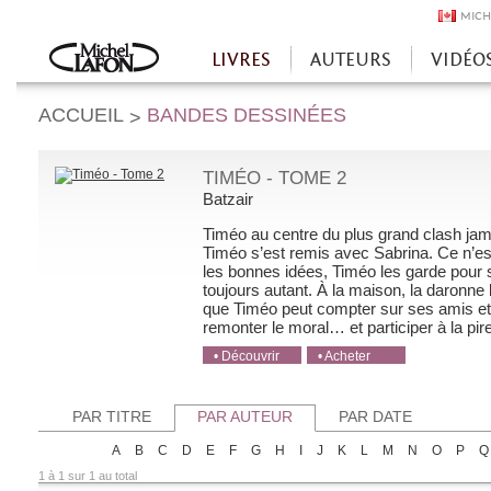
MICH
LIVRES
AUTEURS
VIDÉO
Accueil
ACCUEIL
BANDES DESSINÉES
>
TIMÉO - TOME 2
Batzair
Timéo au centre du plus grand clash jama
Timéo s’est remis avec Sabrina. Ce n’est
les bonnes idées, Timéo les garde pour ses
toujours autant. À la maison, la daronne
que Timéo peut compter sur ses amis et
remonter le moral… et participer à la pire 
• Découvrir
• Acheter
• Acheter
• Acheter
• Acheter
PAR TITRE
PAR AUTEUR
PAR DATE
A
B
C
D
E
F
G
H
I
J
K
L
M
N
O
P
Q
1 à 1 sur 1 au total