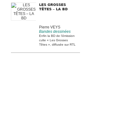
LES GROSSES
TÊTES – LA BD
Pierre VEYS
Bandes dessinées
Enfin la BD de l’émission
culte « Les Grosses
Têtes », diffusée sur RTL
[...]