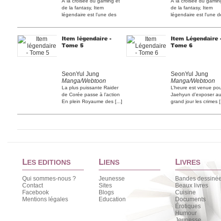
À la croisée du gaming et
À la croisée du gamin
de la fantasy, Item
de la fantasy, Item
légendaire est l’une des
légendaire est l'une d
[...]
[...]
Item légendaire -
Item Légendaire 
Tome 5
Tome 6
SeonYul Jung
SeonYul Jung
Manga/Webtoon
Manga/Webtoon
La plus puissante Raider
L’heure est venue po
de Corée passe à l’action
Jaehyun d’exposer a
En plein Royaume des [...]
grand jour les crimes [.
L
L
L
ES EDITIONS
IENS
IVRES
Qui sommes-nous ?
Jeunesse
Bandes dessiné
Contact
Sites
Beaux livres
Facebook
Blogs
Cuisine
Mentions légales
Education
Documents
Érotiques
Humour
Jeunesse