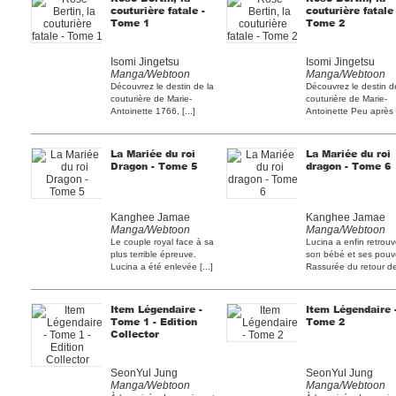
couturière fatale -
couturière fatale 
Tome 1
Tome 2
Isomi Jingetsu
Isomi Jingetsu
Manga/Webtoon
Manga/Webtoon
Découvrez le destin de la
Découvrez le destin d
couturière de Marie-
couturière de Marie-
Antoinette 1766, [...]
Antoinette Peu après [
La Mariée du roi
La Mariée du roi
Dragon - Tome 5
dragon - Tome 6
Kanghee Jamae
Kanghee Jamae
Manga/Webtoon
Manga/Webtoon
Le couple royal face à sa
Lucina a enfin retrou
plus terrible épreuve.
son bébé et ses pouvo
Lucina a été enlevée [...]
Rassurée du retour de 
Item Légendaire -
Item Légendaire 
Tome 1 - Edition
Tome 2
Collector
SeonYul Jung
SeonYul Jung
Manga/Webtoon
Manga/Webtoon