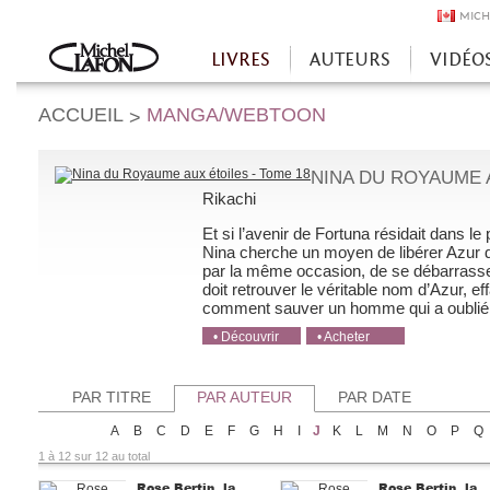
MICH
LIVRES
AUTEURS
VIDÉO
Accueil
ACCUEIL
MANGA/WEBTOON
>
NINA DU ROYAUME A
Rikachi
Et si l’avenir de Fortuna résidait dans l
Nina cherche un moyen de libérer Azur de
par la même occasion, de se débarrasser 
doit retrouver le véritable nom d’Azur, 
comment sauver un homme qui a oublié j
• Découvrir
• Acheter
• Acheter
• Acheter
• Acheter
PAR TITRE
PAR AUTEUR
PAR DATE
A
B
C
D
E
F
G
H
I
J
K
L
M
N
O
P
Q
1 à 12 sur 12 au total
Rose Bertin, la
Rose Bertin, la