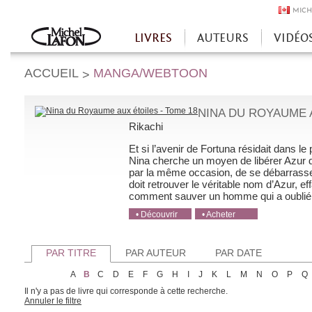
MICH
LIVRES
AUTEURS
VIDÉO
Accueil
ACCUEIL
MANGA/WEBTOON
>
NINA DU ROYAUME A
Rikachi
Et si l’avenir de Fortuna résidait dans l
Nina cherche un moyen de libérer Azur de
par la même occasion, de se débarrasser 
doit retrouver le véritable nom d’Azur, 
comment sauver un homme qui a oublié j
• Découvrir
• Acheter
• Acheter
• Acheter
• Acheter
PAR TITRE
PAR AUTEUR
PAR DATE
A
B
C
D
E
F
G
H
I
J
K
L
M
N
O
P
Q
Il n'y a pas de livre qui corresponde à cette recherche.
Annuler le filtre