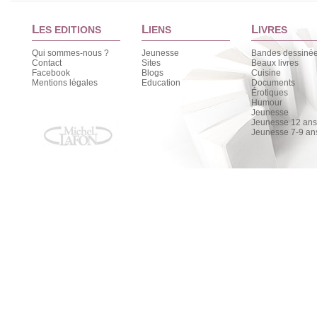
L
L
L
ES EDITIONS
IENS
IVRES
Qui sommes-nous ?
Jeunesse
Bandes dessiné
Contact
Sites
Beaux livres
Facebook
Blogs
Cuisine
Mentions légales
Education
Documents
Érotiques
Humour
Jeunesse
Jeunesse 12 ans 
Jeunesse 7-9 an