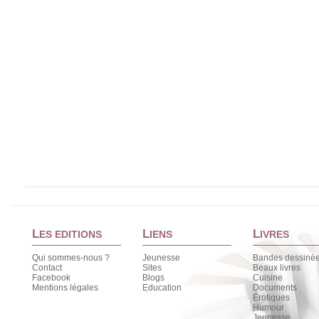
L
L
L
ES EDITIONS
IENS
IVRES
Qui sommes-nous ?
Jeunesse
Bandes dessiné
Contact
Sites
Beaux livres
Facebook
Blogs
Cuisine
Mentions légales
Education
Documents
Érotiques
Humour
Jeunesse