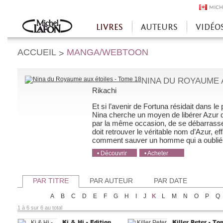
MICH
LIVRES
AUTEURS
VIDÉO
Accueil
ACCUEIL
MANGA/WEBTOON
>
NINA DU ROYAUME A
Rikachi
Et si l’avenir de Fortuna résidait dans l
Nina cherche un moyen de libérer Azur de
par la même occasion, de se débarrasser 
doit retrouver le véritable nom d’Azur, 
comment sauver un homme qui a oublié j
• Découvrir
• Acheter
• Acheter
• Acheter
• Acheter
PAR TITRE
PAR AUTEUR
PAR DATE
A
B
C
D
E
F
G
H
I
J
K
L
M
N
O
P
Q
1 à 6 sur 6 au total
Ki & Hi - Edition
Killer Peter - To