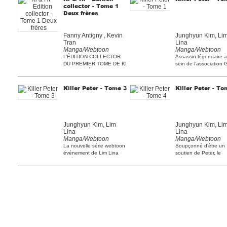
collector - Tome 1
Deux frères
Fanny Antigny , Kevin
Junghyun Kim, Li
Tran
Lina
Manga/Webtoon
Manga/Webtoon
L’ÉDITION COLLECTOR
Assassin légendaire 
DU PREMIER TOME DE KI
sein de l’association G
& HI, LA SÉRIE BEST-
une redoutable [...]
SELLER DE [...]
Killer Peter - Tome 3
Killer Peter - To
Junghyun Kim, Lim
Junghyun Kim, Li
Lina
Lina
Manga/Webtoon
Manga/Webtoon
La nouvelle série webtoon
Soupçonné d’être un
événement de Lim Lina
soutien de Peter, le
après le succès de [...]
président du groupe
Daeha est [...]