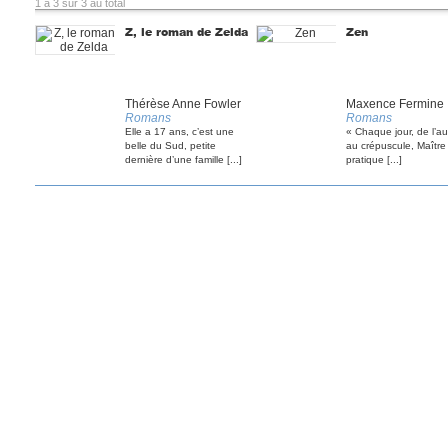
1 à 3 sur 3 au total
Z, le roman de Zelda
Zen
Thérèse Anne Fowler
Maxence Fermine
Romans
Romans
Elle a 17 ans, c’est une
« Chaque jour, de l’a
belle du Sud, petite
au crépuscule, Maître
dernière d’une famille [...]
pratique [...]