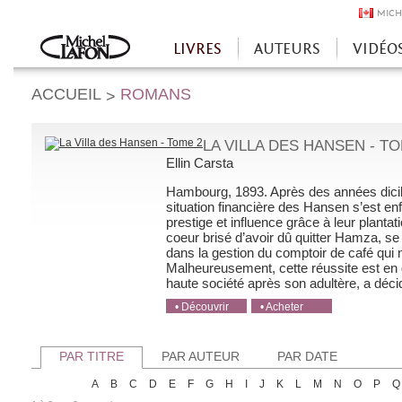
MICH
LIVRES
AUTEURS
VIDÉO
Accueil
ACCUEIL
ROMANS
>
LA VILLA DES HANSEN - TO
Ellin Carsta
Hambourg, 1893. Après des années di­cile
situation financière des Hansen s’est enfi
prestige et influence grâce à leur plant
coeur brisé d’avoir dû quitter Hamza, se
dans la gestion du comptoir de café qui
Malheureusement, cette réussite est en 
haute société après son adultère, a décidé
• Découvrir
• Acheter
• Acheter
• Acheter
• Acheter
PAR TITRE
PAR AUTEUR
PAR DATE
A
B
C
D
E
F
G
H
I
J
K
L
M
N
O
P
Q