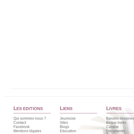
L
L
L
ES EDITIONS
IENS
IVRES
Qui sommes-nous ?
Jeunesse
Bandes dessiné
Contact
Sites
Beaux livres
Facebook
Blogs
Cuisine
Mentions légales
Education
Documents