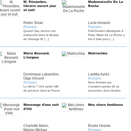
M. Pénombre,
Mademoiselle De La
libraire ouvert jour
Roche
et nuit
Robin Sloan
Lucie Armand
Romans
Romans
Quand Clay Jannon est
Fraîchement débarquée à
embauché dans la librairie
Paris, Marie de La Roche a
de l'étrange M. [...]
fort à faire pour [...]
Marie Besnard,
Matriochka
L'énigme
Dominique Labarrière,
Laetitia Ayrès
Olga Vincent
Romans
Romans
Deux femmes qui
Le décor ? Une petite ville
n'auraient jamais dû se
de province dans la France
rencontrer, deux destins
blessée de [...]
qui [...]
Mensonge d'une nuit
Mes chers fantômes
d'été
Charlotte Marin,
Élodie Hesme
Marion Michau
Romans