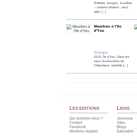
Solitaire, bougon, acariâtre
– certains diraient : seul,
aigri, [...]
Meurtres à l'Ile
d'Yeu
Romans
2015. Île d’Yeu. Dans les
eaux tourmentées de
l’Atlantique, Isabelle [...]
L
L
ES EDITIONS
IENS
Qui sommes-nous ?
Jeunesse
Contact
Sites
Facebook
Blogs
Mentions légales
Education