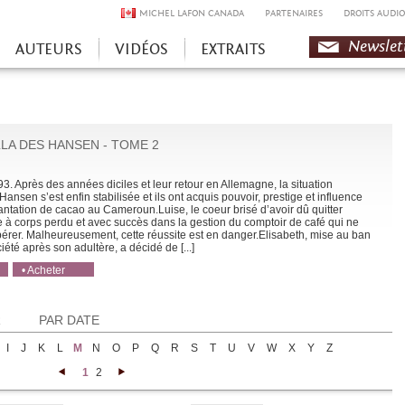
MICHEL LAFON CANADA
PARTENAIRES
DROITS AUDIO
Newslet
AUTEURS
VIDÉOS
EXTRAITS
LLA DES HANSEN - TOME 2
. Après des années di­ciles et leur retour en Allemagne, la situation
Hansen s’est enfin stabilisée et ils ont acquis pouvoir, prestige et influence
lantation de cacao au Cameroun.Luise, le coeur brisé d’avoir dû quitter
e à corps perdu et avec succès dans la gestion du comptoir de café qui ne
érer. Malheureusement, cette réussite est en danger.Elisabeth, mise au ban
iété après son adultère, a décidé de [...]
• Acheter
• Acheter
R
PAR DATE
I
J
K
L
M
N
O
P
Q
R
S
T
U
V
W
X
Y
Z
1
2
<
>