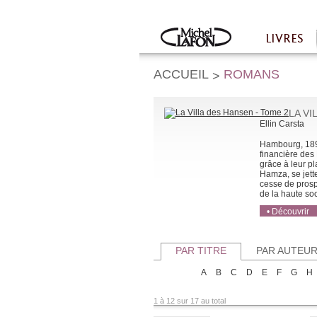
Twitter
Facebook
LIVRES
Accueil
ACCUEIL
ROMANS
>
LA VI
Ellin Carsta
Hambourg, 1893
financière des 
grâce à leur p
Hamza, se jett
cesse de prosp
de la haute soc
• Découvrir
• Acheter
• Acheter
PAR TITRE
PAR AUTEU
A
B
C
D
E
F
G
H
1 à 12 sur 17 au total