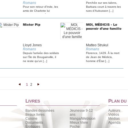
Romans
Perchée sur ses talons,
Pour son retour d’Inde, les
Barbara court à travers les
amis de Charlotte lui
rues d'Aubusson [...]
organisent une fête [...]
Mister Pip
MOI, MÉDICIS - Le
pouvoir d'une famille
Lloyd Jones
Matteo Strukul
Romans
Romans
Depuis l’arrivée des soldats
Florence, 1429. À la mort
sur l’île de Bougainville, il
de Jean de Médicis,
ne reste qu’un [...]
homme d’État [...]
1
2
<
>
L
P
IVRES
LAN DU 
Bandes dessinées
Jeunesse 9-12
Auteurs
Beaux livres
ans
Vidéos
Cuisine
Manga/Webtoon
Médias
Documents
Mieux Vivre
Agenda
Érotiques
Poche