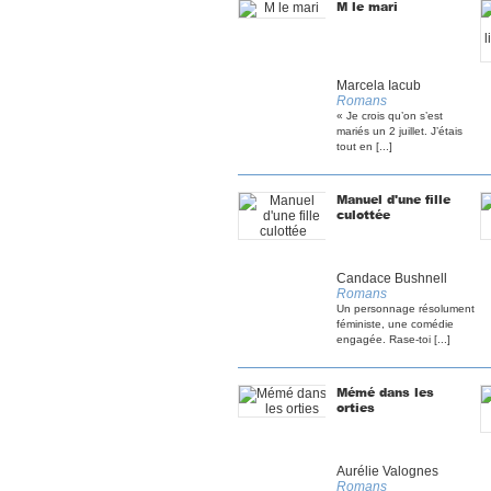
M le mari
Marcela Iacub
Romans
« Je crois qu’on s’est
mariés un 2 juillet. J’étais
tout en [...]
Manuel d'une fille
culottée
Candace Bushnell
Romans
Un personnage résolument
féministe, une comédie
engagée. Rase-toi [...]
Mémé dans les
orties
Aurélie Valognes
Romans