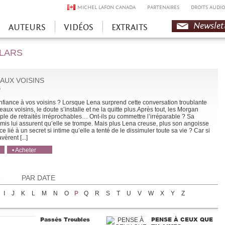
MICHEL LAFON CANADA
PARTENAIRES
DROITS AUDIO
Newslet
AUTEURS
VIDÉOS
EXTRAITS
OLARS
AUX VOISINS
s
nfiance à vos voisins ? Lorsque Lena surprend cette conversation troublante
aux voisins, le doute s’installe et ne la quitte plus.Après tout, les Morgan
ple de retraités irréprochables… Ont-ils pu commettre l’irréparable ? Sa
 amis lui assurent qu’elle se trompe. Mais plus Lena creuse, plus son angoisse
ce lié à un secret si intime qu’elle a tenté de le dissimuler toute sa vie ? Car si
vèrent [...]
• Acheter
• Acheter
R
PAR DATE
I
J
K
L
M
N
O
P
Q
R
S
T
U
V
W
X
Y
Z
Passés Troubles
PENSE À CEUX QUE