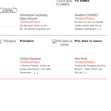
TU AIMES
Véronique Lecharpy,
Heather CHAVEZ
Olga Vincent
Thrillers/Polars
Thrillers/Polars
Encore un soir où Cassie
Ça fait quoi, pour un ex-
Larkin rentre tard de sa
flic, de devoir enquêter sur
clinique vétérinaire. [...]
soi ? Il y a encore [...]
Précipice
Pris dans la nasse
Céline Denjean
Ann Rule
Thrillers/Polars
Thrillers/Polars
« Donner l’alerte, hurler de
Traduit de l'anglais par Eric
toutes ses forces ! On allait
Betsch Hiver 2003, sur
l’entendre... [...]
l’île de [...]