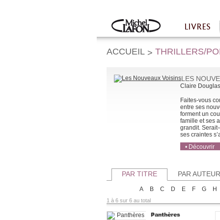
Twitter
Facebook
LIVRES
Accueil
ACCUEIL
THRILLERS/P
>
LES NOUVE
Claire Dougla
Faites-vous co
entre ses nouve
forment un cou
famille et ses
grandit. Serait-
ses craintes s’a
• Découvrir
• Acheter
• Acheter
PAR TITRE
PAR AUTEU
A
B
C
D
E
F
G
H
1 à 6 sur 6 au total
Panthères