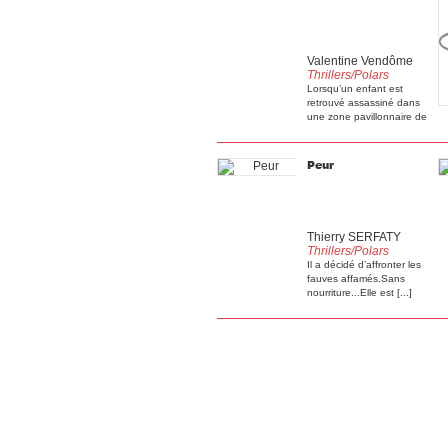
Valentine Vendôme
Thrillers/Polars
Lorsqu’un enfant est
retrouvé assassiné dans
une zone pavillonnaire de
[...]
Peur
Thierry SERFATY
Thrillers/Polars
Il a décidé d’affronter les
fauves affamés.Sans
nourriture...Elle est [...]