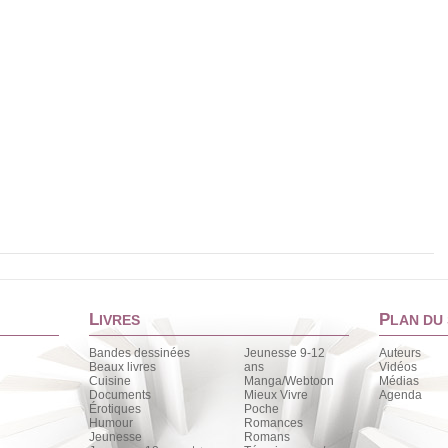
L
P
IVRES
LAN DU 
Bandes dessinées
Jeunesse 9-12
Auteurs
Beaux livres
ans
Vidéos
Cuisine
Manga/Webtoon
Médias
Documents
Mieux Vivre
Agenda
Érotiques
Poche
Humour
Romances
Jeunesse
Romans