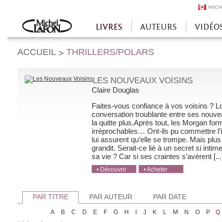
MICH
LIVRES
AUTEURS
VIDÉO
Accueil
ACCUEIL
THRILLERS/POLARS
>
LES NOUVEAUX VOISINS
Claire Douglas
Faites-vous confiance à vos voisins ? L
conversation troublante entre ses nouveau
la quitte plus.Après tout, les Morgan for
irréprochables… Ont-ils pu commettre l’i
lui assurent qu’elle se trompe. Mais plu
grandit. Serait-ce lié à un secret si intim
sa vie ? Car si ses craintes s’avèrent [...
• Découvrir
• Acheter
• Acheter
• Acheter
• Acheter
PAR TITRE
PAR AUTEUR
PAR DATE
A
B
C
D
E
F
G
H
I
J
K
L
M
N
O
P
Q