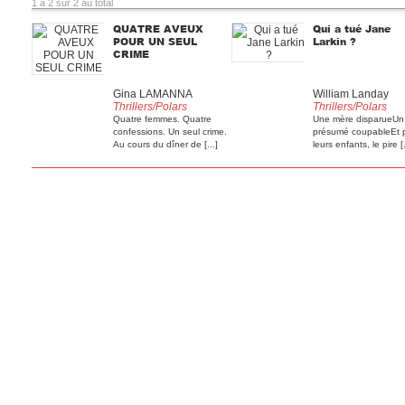
1 à 2 sur 2 au total
QUATRE AVEUX
Qui a tué Jane
POUR UN SEUL
Larkin ?
CRIME
Gina LAMANNA
William Landay
Thrillers/Polars
Thrillers/Polars
Quatre femmes. Quatre
Une mère disparueUn
confessions. Un seul crime.
présumé coupableEt 
Au cours du dîner de [...]
leurs enfants, le pire [.