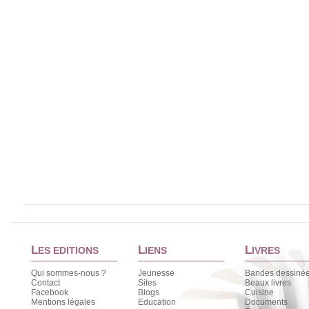
L
L
L
ES EDITIONS
IENS
IVRES
Qui sommes-nous ?
Jeunesse
Bandes dessiné
Contact
Sites
Beaux livres
Facebook
Blogs
Cuisine
Mentions légales
Education
Documents