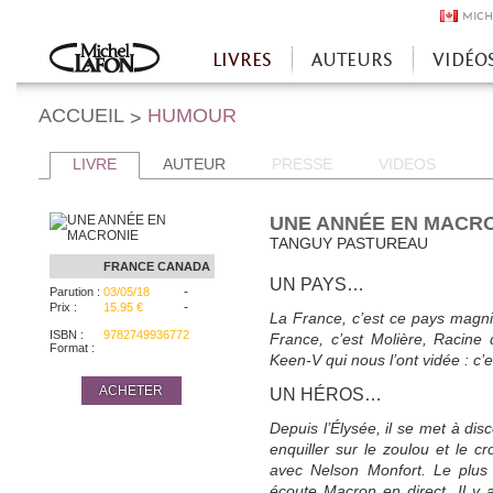
MICH
LIVRES
AUTEURS
VIDÉO
Accueil
ACCUEIL
HUMOUR
>
LIVRE
AUTEUR
PRESSE
VIDEOS
UNE ANNÉE EN MACR
TANGUY PASTUREAU
FRANCE
CANADA
UN PAYS…
-
Parution :
03/05/18
-
Prix :
15.95 €
La France, c’est ce pays magnif
ISBN :
9782749936772
France, c’est Molière, Racine q
Format :
Keen-V qui nous l’ont vidée : c’
ACHETER
UN HÉROS…
Depuis l’Élysée, il se met à disco
enquiller sur le zoulou et le 
avec Nelson Monfort. Le plus 
écoute Macron en direct. Il y a