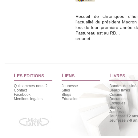
Recueil de chroniques d'hum
l'actualité du président Macron
lors de leur première année d
Pastureau est au RD...
crounet
L
L
L
ES EDITIONS
IENS
IVRES
Qui sommes-nous ?
Jeunesse
Bandes dessiné
Contact
Sites
Beaux livres
Facebook
Blogs
Cuisine
Mentions légales
Education
Documents
Érotiques
Humour
Jeunesse
Jeunesse 12 ans 
Jeunesse 7-9 an