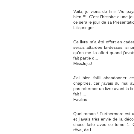
Voilà, je viens de finir "Au pays 
bien !!!! C'est l'histoire d'une 
ce sera le jour de sa Présentatio
Lilispringer
Ce livre m'a été offert en cad
serais attardée là-dessus, sin
qu'on me l'a offert quand j'ava
fait partie d...
MissJujuJ
J'ai bien failli abandonner c
chapitres, car j'avais du mal a
pas refermer un livre avant la fin
fait ! ...
Fauline
Quel roman ! Furthermore est un
et j'avais très envie de la déco
chose faite avec ce tome 1. C
rêve, de l...