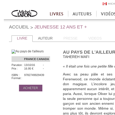
MICH
LIVRES
AUTEURS
VIDÉO
Accueil
ACCUEIL
JEUNESSE 12 ANS ET +
>
LIVRE
AUTEUR
PRESSE
VIDEOS
AU PAYS DE L'AILLEU
TAHEREH MAFI
FRANCE
CANADA
-
Parution :
13/10/16
« Il était une fois une petite fil
-
Prix :
16.95 €
Avec sa peau pâle et ses 
ISBN :
9782749929439
Format :
Ferenwood, ce monde éclatant 
don magique. L’incolore j
ACHETER
apparemment aucun intérêt, et l
paria. Aussi, lorsque Oliver lui
la seule personne qui a toujour
garçon est son ancien ennemi 
tromper son monde. Même si, po
ans plus tôt, ils devront explo