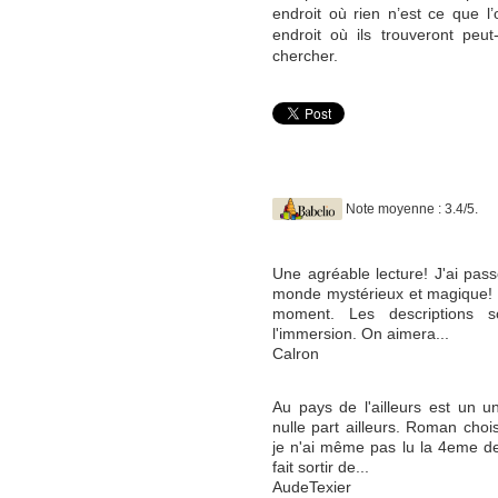
endroit où rien n’est ce que l’
endroit où ils trouveront peu
chercher.
Note moyenne : 3.4/5.
Une agréable lecture! J'ai pa
monde mystérieux et magique! L'
moment. Les descriptions s
l'immersion. On aimera...
Calron
Au pays de l'ailleurs est un u
nulle part ailleurs. Roman choi
je n'ai même pas lu la 4eme d
fait sortir de...
AudeTexier