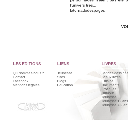
personnages n'aient pas été pl
l'univers très...
latornadedespages
VO
L
L
L
ES EDITIONS
IENS
IVRES
Qui sommes-nous ?
Jeunesse
Bandes dessiné
Contact
Sites
Beaux livres
Facebook
Blogs
Cuisine
Mentions légales
Education
Documents
Érotiques
Humour
Jeunesse
Jeunesse 12 ans 
Jeunesse 7-9 an