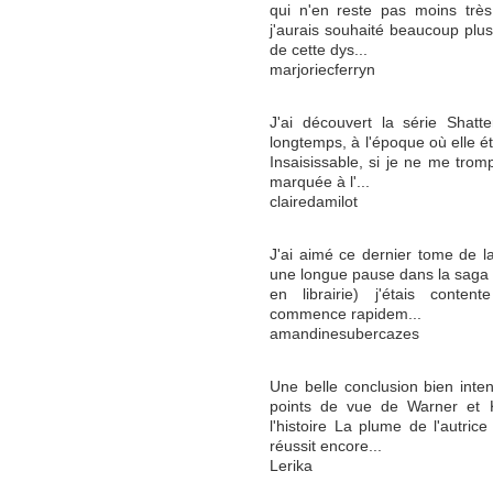
qui n'en reste pas moins très
j'aurais souhaité beaucoup plus 
de cette dys...
marjoriecferryn
J'ai découvert la série Shat
longtemps, à l'époque où elle éta
Insaisissable, si je ne me trom
marquée à l'...
clairedamilot
J'ai aimé ce dernier tome de la
une longue pause dans la saga (
en librairie) j'étais conten
commence rapidem...
amandinesubercazes
Une belle conclusion bien int
points de vue de Warner et K
l'histoire La plume de l'autrice
réussit encore...
Lerika