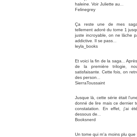
haleine. Voir Juliette au...
Felinegrey
Ça reste une de mes sagas 
tellement adoré du tome 1 jusq
juste incroyable, on ne lâche p
addictive. Il se pass...
leyla_books
Et voici la fin de la saga... Ap
de la première trilogie, no
satisfaisante. Cette fois, on retr
des person...
SierraToussaint
Jusque là, cette série était l'un
donné de lire mais ce dernier 
constatation. En effet, j'ai é
dessous de...
Booksnerd
Un tome qui m'a moins plu que l