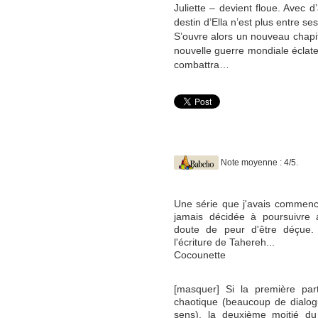
Juliette – devient floue. Avec 
destin d’Ella n’est plus entre se
S’ouvre alors un nouveau chapit
nouvelle guerre mondiale éclate,
combattra…
Note moyenne : 4/5.
Une série que j'avais commencé
jamais décidée à poursuivre a
doute de peur d'être déçue. 
l'écriture de Tahereh...
Cocounette
[masquer] Si la première par
chaotique (beaucoup de dialogu
sens), la deuxième moitié du