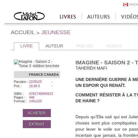
MICH
LIVRES
AUTEURS
VIDÉO
Accueil
ACCUEIL
JEUNESSE
>
LIVRE
AUTEUR
PRESSE
VIDEOS
IMAGINE - SAISON 2 -
TAHEREH MAFI
FRANCE
CANADA
UNE DERNIÈRE GUERRE À M
-
Parution :
22/05/25
UN ESPOIR QUI RENAÎT.
-
Prix :
18.95 €
ISBN :
9782749960623
COMMENT RÉSISTER À LA T
Pages :
448
DE HAINE ?
Format :
140x225
ACHETER
Depuis qu’Ella sait qui est Julie
choses sont plus compliquées 
EXTRAIT
pour lever le voile sur ce pass
incertain que jamais, la frontièr