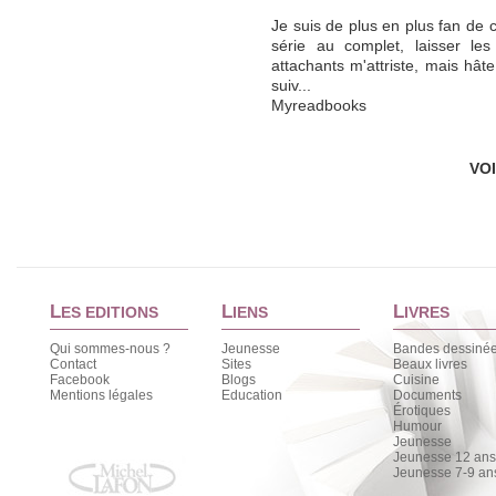
Je suis de plus en plus fan de cet
série au complet, laisser les
attachants m'attriste, mais hâte
suiv...
Myreadbooks
VO
L
L
L
ES EDITIONS
IENS
IVRES
Qui sommes-nous ?
Jeunesse
Bandes dessiné
Contact
Sites
Beaux livres
Facebook
Blogs
Cuisine
Mentions légales
Education
Documents
Érotiques
Humour
Jeunesse
Jeunesse 12 ans 
Jeunesse 7-9 an