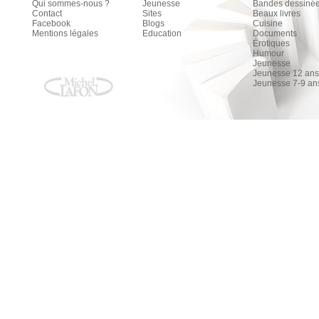
Qui sommes-nous ?
Jeunesse
Bandes dessiné
Contact
Sites
Beaux livres
Facebook
Blogs
Cuisine
Mentions légales
Education
Documents
Érotiques
Humour
Jeunesse
Jeunesse 12 ans 
Jeunesse 7-9 an