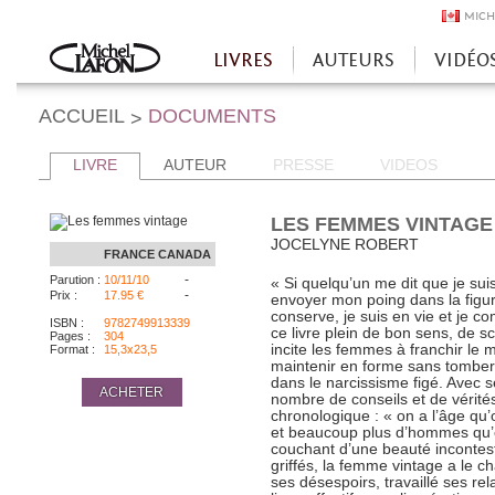
MICH
LIVRES
AUTEURS
VIDÉO
Accueil
ACCUEIL
DOCUMENTS
>
LIVRE
AUTEUR
PRESSE
VIDEOS
LES FEMMES VINTAGE
JOCELYNE ROBERT
FRANCE
CANADA
-
Parution :
10/11/10
« Si quelqu’un me dit que je suis
-
Prix :
17.95 €
envoyer mon poing dans la figur
conserve, je suis en vie et je c
ISBN :
9782749913339
ce livre plein de bon sens, de 
Pages :
304
incite les femmes à franchir le m
Format :
15,3x23,5
maintenir en forme sans tomber 
dans le narcissisme figé. Avec se
ACHETER
nombre de conseils et de vérité
chronologique : « on a l’âge qu’
et beaucoup plus d’hommes qu’on
couchant d’une beauté inconte
griffés, la femme vintage a le c
ses désespoirs, travaillé ses rel