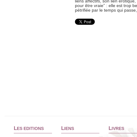
liens affectifs, son lien érotique
pour être vraie” : elle est trop b
pétrifiée par le temps qui passe,
L
L
L
ES EDITIONS
IENS
IVRES