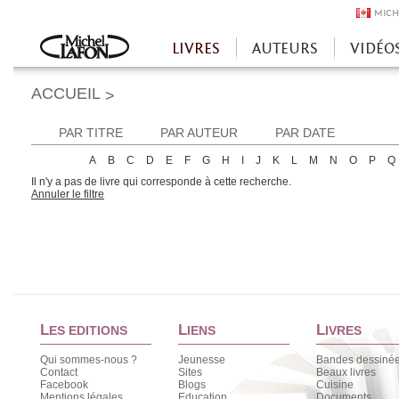
MICH
LIVRES
AUTEURS
VIDÉO
Accueil
ACCUEIL
>
PAR TITRE
PAR AUTEUR
PAR DATE
A
B
C
D
E
F
G
H
I
J
K
L
M
N
O
P
Q
Il n'y a pas de livre qui corresponde à cette recherche.
Annuler le filtre
L
L
L
ES EDITIONS
IENS
IVRES
Qui sommes-nous ?
Jeunesse
Bandes dessiné
Contact
Sites
Beaux livres
Facebook
Blogs
Cuisine
Mentions légales
Education
Documents