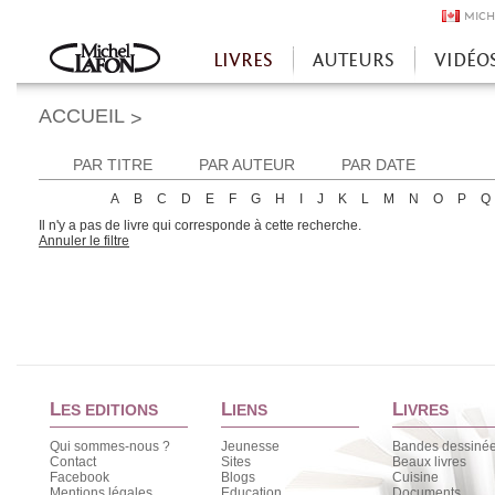
MICH
LIVRES
AUTEURS
VIDÉO
Accueil
ACCUEIL
>
PAR TITRE
PAR AUTEUR
PAR DATE
A
B
C
D
E
F
G
H
I
J
K
L
M
N
O
P
Q
Il n'y a pas de livre qui corresponde à cette recherche.
Annuler le filtre
L
L
L
ES EDITIONS
IENS
IVRES
Qui sommes-nous ?
Jeunesse
Bandes dessiné
Contact
Sites
Beaux livres
Facebook
Blogs
Cuisine
Mentions légales
Education
Documents