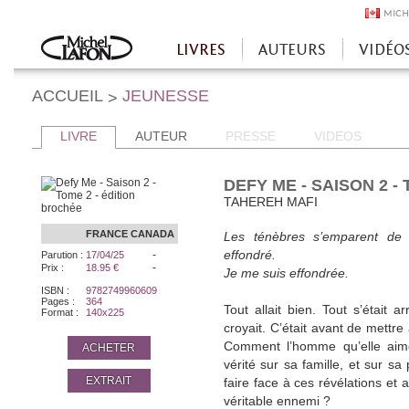
MICH
LIVRES
AUTEURS
VIDÉO
Accueil
ACCUEIL
JEUNESSE
>
LIVRE
AUTEUR
PRESSE
VIDEOS
DEFY ME - SAISON 2 -
TAHEREH MAFI
FRANCE
CANADA
Les ténèbres s’emparent de m
-
effondré.
Parution :
17/04/25
-
Prix :
18.95 €
Je me suis effondrée.
ISBN :
9782749960609
Pages :
364
Tout allait bien. Tout s’était 
Format :
140x225
croyait. C’était avant de mettr
Comment l’homme qu’elle aime 
ACHETER
vérité sur sa famille, et sur sa 
EXTRAIT
faire face à ces révélations et
véritable ennemi ?