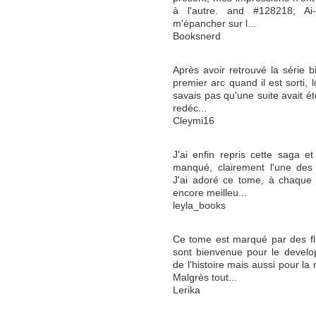
à l'autre. and #128218; Ai-
m'épancher sur l...
Booksnerd
Après avoir retrouvé la série b
premier arc quand il est sorti, 
savais pas qu'une suite avait ét
redéc...
Cleymi16
J'ai enfin repris cette saga et
manqué, clairement l'une des 
J'ai adoré ce tome, à chaque fo
encore meilleu...
leyla_books
Ce tome est marqué par des fla
sont bienvenue pour le develo
de l'histoire mais aussi pour la
Malgrès tout...
Lerika