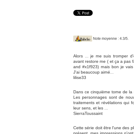
Note moyenne : 4.3/5.
Alors ... je me suis tromper d'o
avant restore me ( et ça a pas f
and #x1f923) mais bon je vai
J'ai beaucoup aimé...
lilise33
Dans ce cinquième tome de la sa
Les personnages sont de nou
traitements et révélations qui 
leur sens, et les ...
SierraToussaint
Cette série doit être l'une des p
présent, mes impressions n'ont