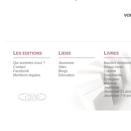
VO
L
L
L
ES EDITIONS
IENS
IVRES
Qui sommes-nous ?
Jeunesse
Bandes dessiné
Contact
Sites
Beaux livres
Facebook
Blogs
Cuisine
Mentions légales
Education
Documents
Érotiques
Humour
Jeunesse
Jeunesse 12 ans 
Jeunesse 7-9 an