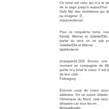
Ce tome est celui qui m'a le p
de la saga jusqu'à aujourd'hui
Defy Me' des révélations qui d
pu imaginer. D...
marjoriecferryn
Pour ce cinquième tome, nous
Kendji, Warner et Juliette/El
partie du récit, on ne sait 
Juliette/Ella et Warner. ...
labibliodeclo
[masquer]4,25/5 Encore une f
moment en compagnie de Warn
partie m'a brisé le coeur. Il est d
de leur côté. ...
Felinegrey
Énorme coup de coeur pour 
addictive. On va suivre Juliet
l'Amérique du Nord, cela sera
désastre car tous les en...
Myreadbooks