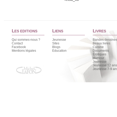
L
L
L
ES EDITIONS
IENS
IVRES
Qui sommes-nous ?
Jeunesse
Bandes dessiné
Contact
Sites
Beaux livres
Facebook
Blogs
Cuisine
Mentions légales
Education
Documents
Érotiques
Humour
Jeunesse
Jeunesse 12 ans 
Jeunesse 7-9 an