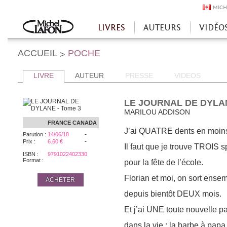
MICH
LIVRES
AUTEURS
VIDÉO
Accueil
ACCUEIL
POCHE
>
LIVRE
AUTEUR
PRESSE
VIDEOS
LE JOURNAL DE DYLAN
MARILOU ADDISON
FRANCE
CANADA
J’ai QUATRE dents en moin
-
Parution :
14/06/18
-
Prix :
6.60 €
Il faut que je trouve TROIS 
ISBN :
9791022402330
Format :
pour la fête de l’école.
Florian et moi, on sort ense
ACHETER
depuis bientôt DEUX mois.
Et j’ai UNE toute nouvelle p
dans la vie : la barbe à papa 