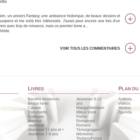
litla
bien, un univers Fantasy, une ambiance historique, de beaux dessins et
suspens et me voilà très intéressée. J'avais peur encore une fois d'un
vers avec trop de romance, mais ce premier tome a...
hhlde
VOIR TOUS LES COMMENTAIRES
L
P
IVRES
LAN DU 
Bandes dessinées
Jeunesse 9-12
Auteurs
Beaux livres
ans
Vidéos
Cuisine
Manga/Webtoon
Médias
Documents
Mieux Vivre
Agenda
Érotiques
Poche
Humour
Romances
Jeunesse
Romans
Jeunesse 12 ans et +
Témoignages /
Jeunesse 7-9 ans
Mémoires
Thrillers/Polars