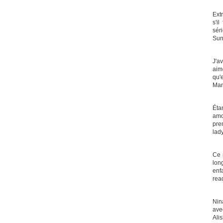
Ext
s'i
séri
Su
J'a
aim
qu'e
Man
Éta
amo
prem
lad
Ce 
lon
enfa
rea
Nin
ave
Alis