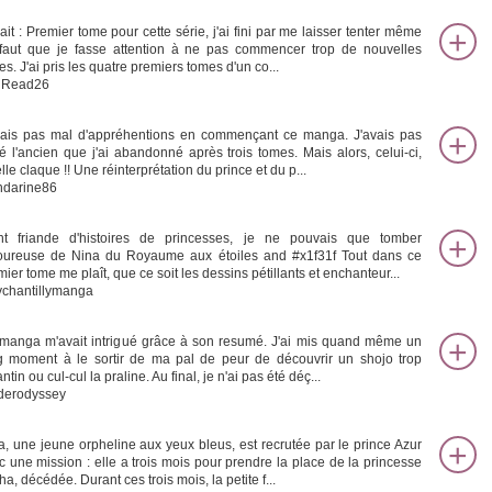
rait : Premier tome pour cette série, j'ai fini par me laisser tenter même
l faut que je fasse attention à ne pas commencer trop de nouvelles
es. J'ai pris les quatre premiers tomes d'un co...
nRead26
vais pas mal d'appréhentions en commençant ce manga. J'avais pas
é l'ancien que j'ai abandonné après trois tomes. Mais alors, celui-ci,
lle claque !! Une réinterprétation du prince et du p...
darine86
nt friande d'histoires de princesses, je ne pouvais que tomber
ureuse de Nina du Royaume aux étoiles and #x1f31f Tout dans ce
ier tome me plaît, que ce soit les dessins pétillants et enchanteur...
ychantillymanga
manga m'avait intrigué grâce à son resumé. J'ai mis quand même un
g moment à le sortir de ma pal de peur de découvrir un shojo trop
ntin ou cul-cul la praline. Au final, je n'ai pas été déç...
derodyssey
a, une jeune orpheline aux yeux bleus, est recrutée par le prince Azur
c une mission : elle a trois mois pour prendre la place de la princesse
ha, décédée. Durant ces trois mois, la petite f...