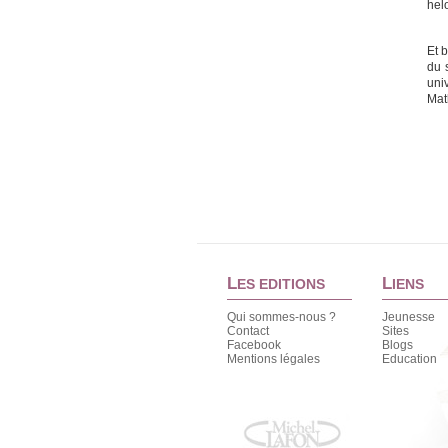
helo
Et 
du 
uni
Mat
L
L
ES EDITIONS
IENS
Qui sommes-nous ?
Jeunesse
Contact
Sites
Facebook
Blogs
Mentions légales
Education