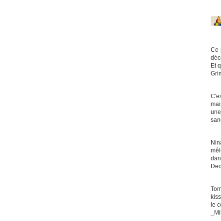
Ce 
déc
Et q
Gri
C'e
mai
une
san
Nin
mêl
dan
De
Tom
kis
le c
_Mi