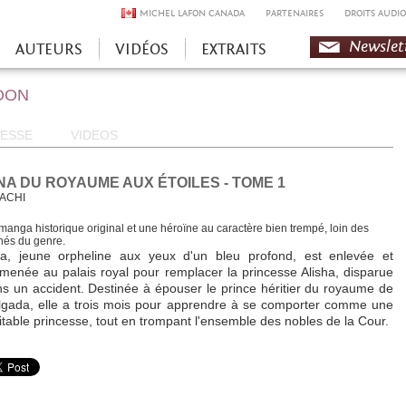
MICHEL LAFON CANADA
PARTENAIRES
DROITS AUDIO
Newslet
AUTEURS
VIDÉOS
EXTRAITS
OON
ESSE
VIDEOS
NA DU ROYAUME AUX ÉTOILES - TOME 1
ACHI
manga historique original et une héroïne au caractère bien trempé, loin des
chés du genre.
na, jeune orpheline aux yeux d'un bleu profond, est enlevée et
enée au palais royal pour remplacer la princesse Alisha, disparue
s un accident. Destinée à épouser le prince héritier du royaume de
gada, elle a trois mois pour apprendre à se comporter comme une
itable princesse, tout en trompant l'ensemble des nobles de la Cour.