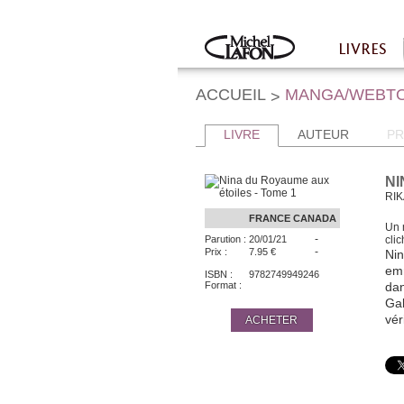
Twitter
Facebook
LIVRES
Accueil
ACCUEIL
MANGA/WEBT
>
LIVRE
AUTEUR
PR
NI
RIK
FRANCE
CANADA
Un 
-
Parution :
20/01/21
cli
-
Prix :
7.95 €
Ni
emm
ISBN :
9782749949246
Format :
dan
Gal
vér
ACHETER