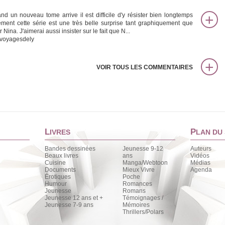
nd un nouveau tome arrive il est difficile d'y résister bien longtemps
lement cette série est une très belle surprise tant graphiquement que
 Nina. J'aimerai aussi insister sur le fait que N...
voyagesdely
VOIR TOUS LES COMMENTAIRES
L
P
IVRES
LAN DU 
Bandes dessinées
Jeunesse 9-12
Auteurs
Beaux livres
ans
Vidéos
Cuisine
Manga/Webtoon
Médias
Documents
Mieux Vivre
Agenda
Érotiques
Poche
Humour
Romances
Jeunesse
Romans
Jeunesse 12 ans et +
Témoignages /
Jeunesse 7-9 ans
Mémoires
Thrillers/Polars