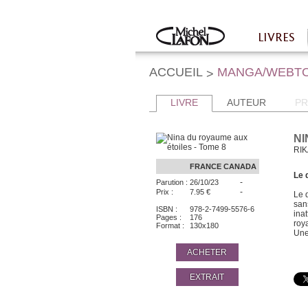
Twitter
Facebook
LIVRES
Accueil
ACCUEIL
MANGA/WEBT
>
LIVRE
AUTEUR
PR
NI
RIK
FRANCE
CANADA
Le 
-
Parution :
26/10/23
-
Prix :
7.95 €
Le d
san
ISBN :
978-2-7499-5576-6
ina
Pages :
176
roya
Format :
130x180
Une 
ACHETER
EXTRAIT