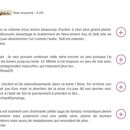
Note moyenne : 4.2/5.
s ce volume nous avons beaucoup d'action à mon plus grand plaisir.
découvre davantage le tiraillement de Nina envers Azu et Sett, elle ne
t pas abandonner l'un comme l'autre. Sett est vraimen...
hea
rait : Je vais pouvoir continuer cette série encore un peu puisque j'ai
s les tomes jusqu'au tome 10. Même si j'ai toujours un peu de mal avec
 protagonistes masculins, qui imposent plus leu...
nRead26
 d'action et de rebondissements dans ce tome ! Nina, Yor et Anne son
vé par Azur mais le direction de la prise n'a pas dit son dernier mot.
e à l'aide de Sol ils parviennent à prendre le des...
ychantillymanga
a est vraiment une charmante petite saga de fantasy romantique pleine
venture mais justement c'est une petite série, pleine de bonnes
entions mais aussi de maladresses qui ressortent de plus ...
han