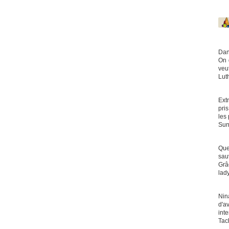
Dan
On 
veu
Lut
Ext
pri
les
Su
Que
sau
Grâc
lad
Nin
d'a
int
Tac