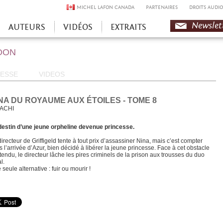
MICHEL LAFON CANADA
PARTENAIRES
DROITS AUDIO
Newslet
AUTEURS
VIDÉOS
EXTRAITS
OON
ESSE
VIDEOS
NA DU ROYAUME AUX ÉTOILES - TOME 8
ACHI
destin d’une jeune orpheline devenue princesse.
irecteur de Griffigeld tente à tout prix d’assassiner Nina, mais c’est compter
s l’arrivée d’Azur, bien décidé à libérer la jeune princesse. Face à cet obstacle
ttendu, le directeur lâche les pires criminels de la prison aux trousses du duo
l.
seule alternative : fuir ou mourir !