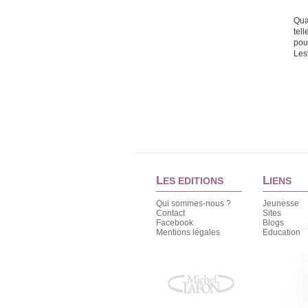
Qua
tel
pour
Les
L
L
ES EDITIONS
IENS
Qui sommes-nous ?
Jeunesse
Contact
Sites
Facebook
Blogs
Mentions légales
Education