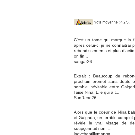
Note moyenne : 4.2/5.
C'est un tome qui marque la fi
après celui-ci je ne connaitrai 
rebondissements et plus d'actio
on fin...
sangar26
Extrait : Beaucoup de rebon
prochain promet sans doute en
semble inévitable entre Galga
l'aise Nina. Elle qui a t...
SunRead26
Alors que le coeur de Nina bal
et Galgada, un terrible complot 
révèle le vrai visage de d
soupçonnait rien. ...
ladychantillymanga