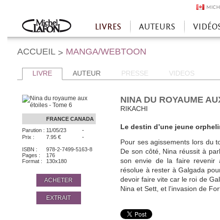
MICH
LIVRES
AUTEURS
VIDÉO
Accueil
ACCUEIL
MANGA/WEBTOON
>
LIVRE
AUTEUR
PRESSE
VIDEOS
NINA DU ROYAUME AUX
RIKACHI
FRANCE
CANADA
Le destin d’une jeune orphel
-
Parution :
11/05/23
-
Prix :
7.95 €
Pour ses agissements lors du to
ISBN :
978-2-7499-5163-8
De son côté, Nina réussit à parl
Pages :
176
son envie de la faire revenir
Format :
130x180
résolue à rester à Galgada pour 
devoir faire vite car le roi de 
ACHETER
Nina et Sett, et l’invasion de Fo
EXTRAIT