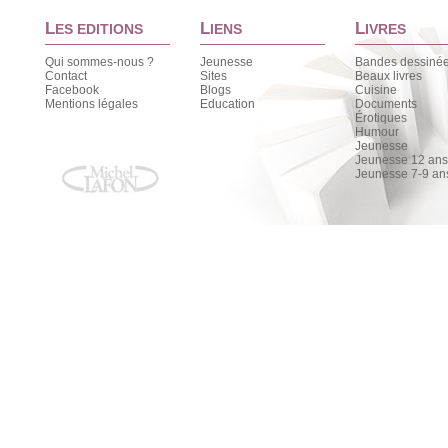
L
L
L
ES EDITIONS
IENS
IVRES
Qui sommes-nous ?
Jeunesse
Bandes dessiné
Contact
Sites
Beaux livres
Facebook
Blogs
Cuisine
Mentions légales
Education
Documents
Érotiques
Humour
Jeunesse
Jeunesse 12 ans 
Jeunesse 7-9 an