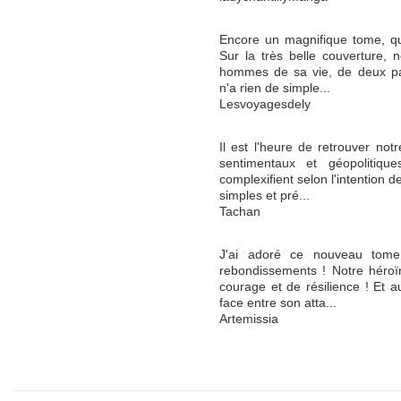
Encore un magnifique tome, qui
Sur la très belle couverture,
hommes de sa vie, de deux pays
n'a rien de simple...
Lesvoyagesdely
Il est l'heure de retrouver no
sentimentaux et géopolitiqu
complexifient selon l'intention d
simples et pré...
Tachan
J'ai adoré ce nouveau tome
rebondissements ! Notre héroï
courage et de résilience ! Et a
face entre son atta...
Artemissia