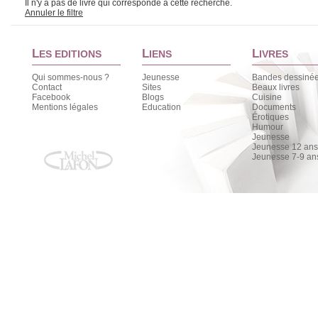
Il n'y a pas de livre qui corresponde à cette recherche.
Annuler le filtre
L
L
L
ES EDITIONS
IENS
IVRES
Qui sommes-nous ?
Jeunesse
Bandes dessiné
Contact
Sites
Beaux livres
Facebook
Blogs
Cuisine
Mentions légales
Education
Documents
Érotiques
Humour
Jeunesse
Jeunesse 12 ans 
Jeunesse 7-9 an