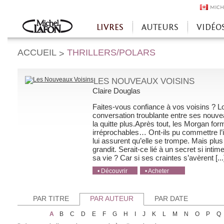
MICH
LIVRES
AUTEURS
VIDÉO
Accueil
ACCUEIL
THRILLERS/POLARS
>
LES NOUVEAUX VOISINS
Claire Douglas
Faites-vous confiance à vos voisins ? L
conversation troublante entre ses nouveau
la quitte plus.Après tout, les Morgan for
irréprochables… Ont-ils pu commettre l’i
lui assurent qu’elle se trompe. Mais plu
grandit. Serait-ce lié à un secret si intim
sa vie ? Car si ses craintes s’avèrent [...
• Découvrir
• Acheter
• Acheter
• Acheter
• Acheter
PAR TITRE
PAR AUTEUR
PAR DATE
A
B
C
D
E
F
G
H
I
J
K
L
M
N
O
P
Q